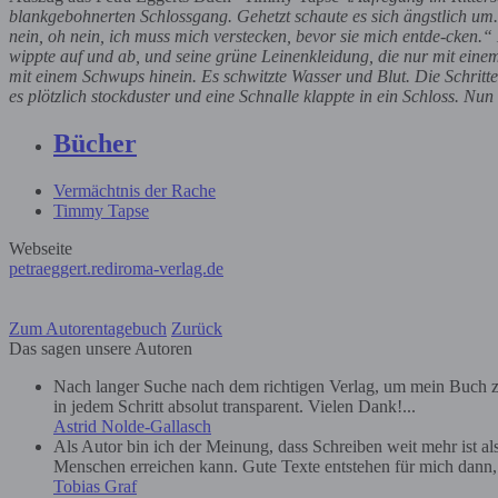
blankgebohnerten Schlossgang. Gehetzt schaute es sich ängstlich um.
nein, oh nein, ich muss mich verstecken, bevor sie mich entde-cken.“ 
wippte auf und ab, und seine grüne Leinenkleidung, die nur mit eine
mit einem Schwups hinein. Es schwitzte Wasser und Blut. Die Schritt
es plötzlich stockduster und eine Schnalle klappte in ein Schloss. Nun
Bücher
Vermächtnis der Rache
Timmy Tapse
Webseite
petraeggert.rediroma-verlag.de
Zum Autorentagebuch
Zurück
Das sagen unsere Autoren
Nach langer Suche nach dem richtigen Verlag, um mein Buch zu
in jedem Schritt absolut transparent. Vielen Dank!...
Astrid Nolde-Gallasch
Als Autor bin ich der Meinung, dass Schreiben weit mehr ist a
Menschen erreichen kann. Gute Texte entstehen für mich dann, we
Tobias Graf