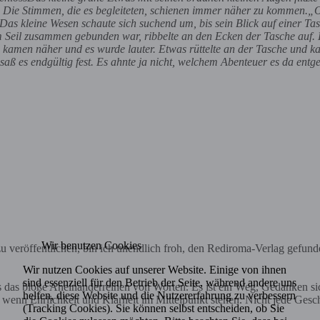
 Die Stimmen, die es begleiteten, schienen immer näher zu kommen.„Oh 
Das kleine Wesen schaute sich suchend um, bis sein Blick auf einer Tasc
m Seil zusammen gebunden war, ribbelte an den Ecken der Tasche auf. L
e kamen näher und es wurde lauter. Etwas rüttelte an der Tasche und ka
 saß es endgültig fest. Es ahnte ja nicht, welchem Abenteuer es da entg
Wir benutzen Cookies
 veröffentlichen, bin ich unendlich froh, den Rediroma-Verlag gefund
Wir nutzen Cookies auf unserer Website. Einige von ihnen
sind essenziell für den Betrieb der Seite, während andere uns
ls das bloße Aneinanderreihen von Worten. Es ist ein Weg, Gedanken s
helfen, diese Website und die Nutzererfahrung zu verbessern
nn Ehrlichkeit und Klarheit im Mittelpunkt stehen. Nicht jede Geschich
(Tracking Cookies). Sie können selbst entscheiden, ob Sie