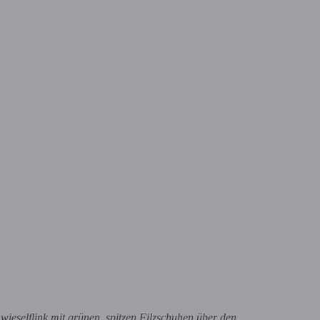
wieselflink mit grünen, spitzen Filzschuhen über den