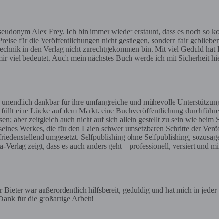
eudonym Alex Frey. Ich bin immer wieder erstaunt, dass es noch so ko
reise für die Veröffentlichungen nicht gestiegen, sondern fair geblieben
gstechnik in den Verlag nicht zurechtgekommen bin. Mit viel Geduld hat H
ir viel bedeutet. Auch mein nächstes Buch werde ich mit Sicherheit h
 unendlich dankbar für ihre umfangreiche und mühevolle Unterstützun
t füllt eine Lücke auf dem Markt: eine Buchveröffentlichung durchführe
aber zeitgleich auch nicht auf sich allein gestellt zu sein wie beim 
 seines Werkes, die für den Laien schwer umsetzbaren Schritte der Ve
iedenstellend umgesetzt. Selfpublishing ohne Selfpublishing, sozusag
erlag zeigt, dass es auch anders geht – professionell, versiert und mi
Bieter war außerordentlich hilfsbereit, geduldig und hat mich in jede
ank für die großartige Arbeit!