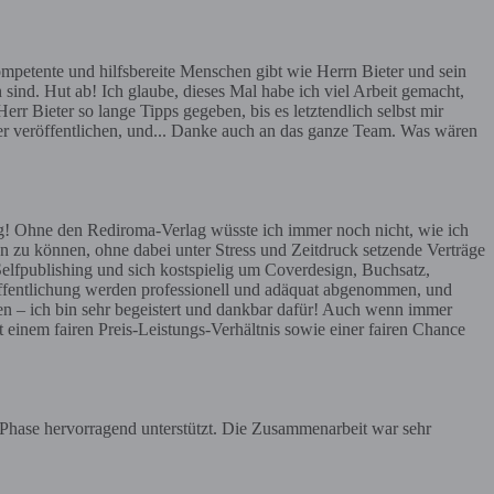
mpetente und hilfsbereite Menschen gibt wie Herrn Bieter und sein
 sind. Hut ab! Ich glaube, dieses Mal habe ich viel Arbeit gemacht,
err Bieter so lange Tipps gegeben, bis es letztendlich selbst mir
ier veröffentlichen, und... Danke auch an das ganze Team. Was wären
g! Ohne den Rediroma-Verlag wüsste ich immer noch nicht, wie ich
n zu können, ohne dabei unter Stress und Zeitdruck setzende Verträge
Selfpublishing und sich kostspielig um Coverdesign, Buchsatz,
röffentlichung werden professionell und adäquat abgenommen, und
en – ich bin sehr begeistert und dankbar dafür! Auch wenn immer
t einem fairen Preis-Leistungs-Verhältnis sowie einer fairen Chance
r Phase hervorragend unterstützt. Die Zusammenarbeit war sehr