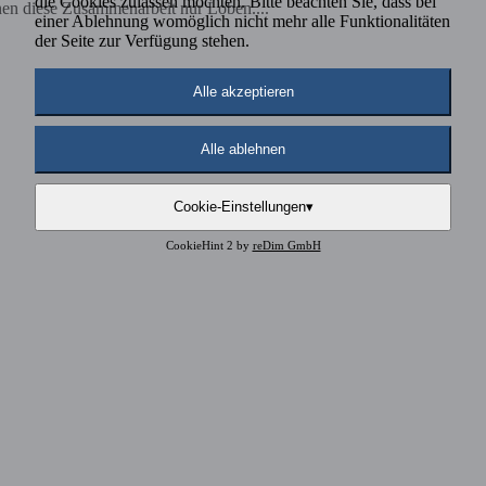
die Cookies zulassen möchten. Bitte beachten Sie, dass bei
nen diese Zusammenarbeit nur Loben....
einer Ablehnung womöglich nicht mehr alle Funktionalitäten
der Seite zur Verfügung stehen.
Alle akzeptieren
Alle ablehnen
Cookie-Einstellungen
▾
CookieHint 2 by
reDim GmbH