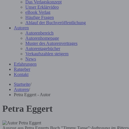
Das Verlagskonzept
Unser Erklärvideo
eBook Verlag
Häufige Fragen
Ablauf der Buchveröffentlichung
Autoren
Autorenbereich
Autorenhomepage
Muster des Autorenvertrages
Autorentagebücher
Verkaufszahlen steigern
News
Erfahrungen
Ratgeber
Kontakt
Startseite
/
Autoren
/
Petra Eggert - Autor
Petra Eggert
Auszug aus Petra Eggerts Buch "Timmy Tapse":
Aufregung im Ritters