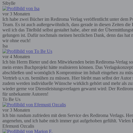
Sibylle
vor 3 Monaten
Ich habe zwei Bücher im Rediroma Verlag veröffentlicht unter dem Ps
Team. Es ist auch außergewöhnlich, dass gerade in diesen Zeiten die P
weil ich das Titelbild selbst gestaltet habe, aber mit der Übermittlun
gelungen ist. Dafür nochmals meinen herzlichen Dank, denn das hat m
wir ohne euch!
Isa
vor 4 Monaten
Ich bin Herrn Bieter und den Mitwirkenden beim Rediroma-Verlag so
mein erstes Buchprojekt hätte realisieren können. Das Verlagskonzep
abschließen und womöglich Kompromisse im Inhalt eingehen zu müssen; 
Vertrieb u.v.m. bemühen zu müssen. Hier bleibt man selbst der Autor
zudem werden individuelle Wünsche wirklich gehört und mehr als zufr
wieder gerne vor Dienstleistungsverlagen gewarnt wird: Der Rediroma-V
für unbekannte Autoren!
To Be Us
vor 3 Monaten
Ich bin rundum zufrieden mit dem Service des Rediroma Verlags. Herr 
angenehm, und ich habe mich immer gut aufgehoben gefühlt. Vielen D
Efemusti Ozcalis