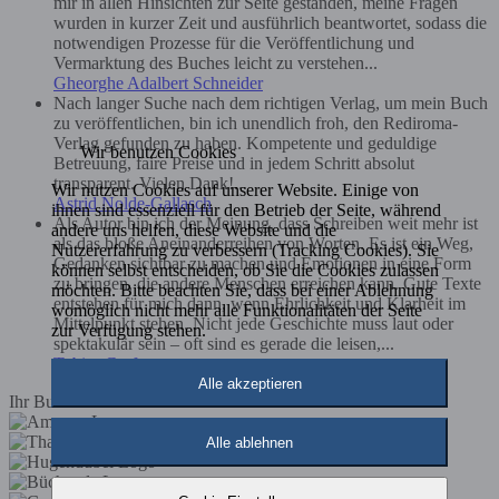
mir in allen Hinsichten zur Seite gestanden, meine Fragen
wurden in kurzer Zeit und ausführlich beantwortet, sodass die
notwendigen Prozesse für die Veröffentlichung und
Vermarktung des Buches leicht zu verstehen...
Gheorghe Adalbert Schneider
Nach langer Suche nach dem richtigen Verlag, um mein Buch
zu veröffentlichen, bin ich unendlich froh, den Rediroma-
Verlag gefunden zu haben. Kompetente und geduldige
Wir benutzen Cookies
Betreuung, faire Preise und in jedem Schritt absolut
transparent. Vielen Dank!...
Wir nutzen Cookies auf unserer Website. Einige von
Astrid Nolde-Gallasch
ihnen sind essenziell für den Betrieb der Seite, während
Als Autor bin ich der Meinung, dass Schreiben weit mehr ist
andere uns helfen, diese Website und die
als das bloße Aneinanderreihen von Worten. Es ist ein Weg,
Nutzererfahrung zu verbessern (Tracking Cookies). Sie
Gedanken sichtbar zu machen und Emotionen in eine Form
können selbst entscheiden, ob Sie die Cookies zulassen
zu bringen, die andere Menschen erreichen kann. Gute Texte
möchten. Bitte beachten Sie, dass bei einer Ablehnung
entstehen für mich dann, wenn Ehrlichkeit und Klarheit im
womöglich nicht mehr alle Funktionalitäten der Seite
Mittelpunkt stehen. Nicht jede Geschichte muss laut oder
zur Verfügung stehen.
spektakulär sein – oft sind es gerade die leisen,...
Tobias Graf
Alle akzeptieren
Ihr Buch im Buchhandel
Alle ablehnen