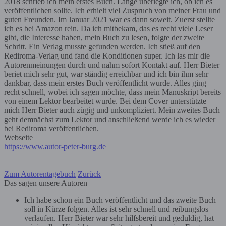
2018 schrieb ich mein erstes Buch. Lange überlegte ich, ob ich es
veröffentlichen sollte. Ich erhielt viel Zuspruch von meiner Frau und
guten Freunden. Im Januar 2021 war es dann soweit. Zuerst stellte
ich es bei Amazon rein. Da ich mitbekam, das es recht viele Leser
gibt, die Interesse haben, mein Buch zu lesen, folgte der zweite
Schritt. Ein Verlag musste gefunden werden. Ich stieß auf den
Rediroma-Verlag und fand die Konditionen super. Ich las mir die
Autorenmeinungen durch und nahm sofort Kontakt auf. Herr Bieter
beriet mich sehr gut, war ständig erreichbar und ich bin ihm sehr
dankbar, dass mein erstes Buch veröffentlicht wurde. Alles ging
recht schnell, wobei ich sagen möchte, dass mein Manuskript bereits
von einem Lektor bearbeitet wurde. Bei dem Cover unterstützte
mich Herr Bieter auch zügig und unkompliziert. Mein zweites Buch
geht demnächst zum Lektor und anschließend werde ich es wieder
bei Rediroma veröffentlichen.
Webseite
https://www.autor-peter-burg.de
Zum Autorentagebuch
Zurück
Das sagen unsere Autoren
Ich habe schon ein Buch veröffentlicht und das zweite Buch
soll in Kürze folgen. Alles ist sehr schnell und reibungslos
verlaufen. Herr Bieter war sehr hilfsbereit und geduldig, hat