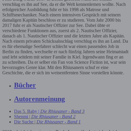
verschlug es ihn auf See, da er die Welt kennenlernen wollte. Nach
erfolgreicher Ausbildung fuhr er bis 1998 als Matrose und
Schiffsmechaniker. Nach einem intensiven Gespräch mit seinem
damaligen Kapitän beschloss er zu studieren. Vom Jahr 2000 bis
2017 fuhr er als Nautischer Offizier zur See. Dabei übte er
verschiedene Funktionen aus, zuerst als 2. Nautischer Offizier,
danach als 1. Nautischer Offizier und die letzten Jahre als Kapitän.
Nach einem privaten Schicksalsschlag verschlug es ihn an Land. Da
es für ehemalige Seefahrer schlecht war einen passenden Job in
Berlin zu finden, wechselte er nach fünfzig Jahren seine Heimatstadt
und lebt seitdem mit seiner Familie in Kiel. Irgendwann fing er an
zu schreiben. Da er selber ein Fan von Science Fiction ist, war sein
bevorzugtes Genre klar. Mit den Rhiusanern schuf er eine
Geschichte, die er sich im weinentfernten Sinne vorstellen könnte.
Bücher
Autorenmeinung
Das 5. Baby |
Die Rhiusaner - Band 3
Shenmi |
Die Rhiusaner - Band 2
Die Suche |
Die Rhiusaner - Band 1