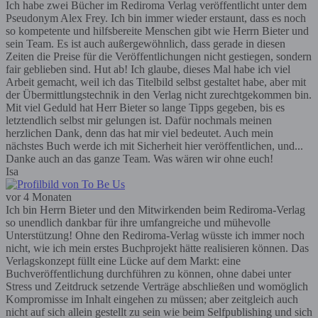
Ich habe zwei Bücher im Rediroma Verlag veröffentlicht unter dem
Pseudonym Alex Frey. Ich bin immer wieder erstaunt, dass es noch
so kompetente und hilfsbereite Menschen gibt wie Herrn Bieter und
sein Team. Es ist auch außergewöhnlich, dass gerade in diesen
Zeiten die Preise für die Veröffentlichungen nicht gestiegen, sondern
fair geblieben sind. Hut ab! Ich glaube, dieses Mal habe ich viel
Arbeit gemacht, weil ich das Titelbild selbst gestaltet habe, aber mit
der Übermittlungstechnik in den Verlag nicht zurechtgekommen bin.
Mit viel Geduld hat Herr Bieter so lange Tipps gegeben, bis es
letztendlich selbst mir gelungen ist. Dafür nochmals meinen
herzlichen Dank, denn das hat mir viel bedeutet. Auch mein
nächstes Buch werde ich mit Sicherheit hier veröffentlichen, und...
Danke auch an das ganze Team. Was wären wir ohne euch!
Isa
vor 4 Monaten
Ich bin Herrn Bieter und den Mitwirkenden beim Rediroma-Verlag
so unendlich dankbar für ihre umfangreiche und mühevolle
Unterstützung! Ohne den Rediroma-Verlag wüsste ich immer noch
nicht, wie ich mein erstes Buchprojekt hätte realisieren können. Das
Verlagskonzept füllt eine Lücke auf dem Markt: eine
Buchveröffentlichung durchführen zu können, ohne dabei unter
Stress und Zeitdruck setzende Verträge abschließen und womöglich
Kompromisse im Inhalt eingehen zu müssen; aber zeitgleich auch
nicht auf sich allein gestellt zu sein wie beim Selfpublishing und sich