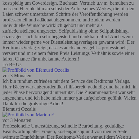
kostspielig um Coverdesign, Buchsatz, Vertrieb u.v.m. bemühen zu
müssen. Hier bleibt man selbst der Autor seines Werkes, die für den
Laien schwer umsetzbaren Schritte der Veröffentlichung werden
professionell und adäquat abgenommen, und zudem werden
individuelle Wünsche wirklich gehört und mehr als
zufriedenstellend umgesetzt. Selfpublishing ohne Selfpublishing,
sozusagen – ich bin sehr begeistert und dankbar dafür! Auch wenn
immer wieder gerne vor Dienstleistungsverlagen gewarnt wird: Der
Rediroma-Verlag zeigt, dass es auch anders geht – professionell,
versiert und mit einem fairen Preis-Leistungs-Verhältnis sowie einer
fairen Chance für unbekannte Autoren!
To Be Us
vor 3 Monaten
Ich bin rundum zufrieden mit dem Service des Rediroma Verlags.
Herr Bieter war außerordentlich hilfsbereit, geduldig und hat mich in
jeder Phase hervorragend unterstützt. Die Zusammenarbeit war sehr
angenehm, und ich habe mich immer gut aufgehoben gefühlt. Vielen
Dank für die großartige Arbeit!
Efemusti Ozcalis
vor 3 Monaten
Professionelle Unterstützung, schnelle Bearbeitung, geduldige
Beantwortung aller Fragen, kostengünstig und von meiner Seite
wärmste Empfehlung: Der Rediroma-Verlag war auf dem Weg zu