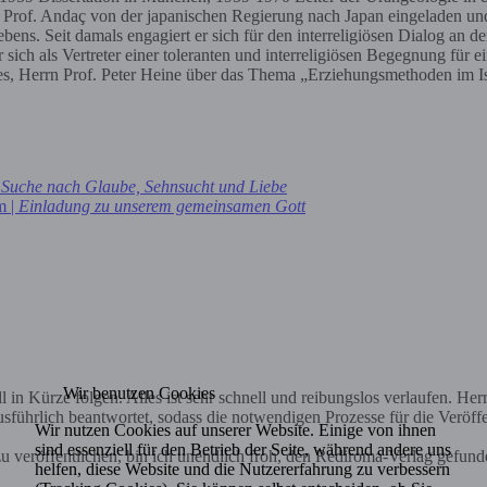
de Prof. Andaç von der japanischen Regierung nach Japan eingeladen u
. Seit damals engagiert er sich für den interreligiösen Dialog an d
ich als Vertreter einer toleranten und interreligiösen Begegnung für e
tutes, Herrn Prof. Peter Heine über das Thema „Erziehungsmethoden im I
|
Suche nach Glaube, Sehnsucht und Liebe
m |
Einladung zu unserem gemeinsamen Gott
Wir benutzen Cookies
in Kürze folgen. Alles ist sehr schnell und reibungslos verlaufen. Herr 
sführlich beantwortet, sodass die notwendigen Prozesse für die Veröff
Wir nutzen Cookies auf unserer Website. Einige von ihnen
sind essenziell für den Betrieb der Seite, während andere uns
 veröffentlichen, bin ich unendlich froh, den Rediroma-Verlag gefund
helfen, diese Website und die Nutzererfahrung zu verbessern