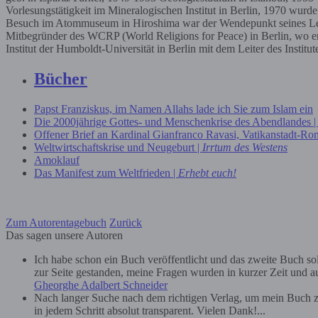
Vorlesungstätigkeit im Mineralogischen Institut in Berlin, 1970 wur
Besuch im Atommuseum in Hiroshima war der Wendepunkt seines Lebens
Mitbegründer des WCRP (World Religions for Peace) in Berlin, wo er s
Institut der Humboldt-Universität in Berlin mit dem Leiter des Insti
Bücher
Papst Franziskus, im Namen Allahs lade ich Sie zum Islam ein
Die 2000jährige Gottes- und Menschenkrise des Abendlandes 
Offener Brief an Kardinal Gianfranco Ravasi, Vatikanstadt-Ro
Weltwirtschaftskrise und Neugeburt |
Irrtum des Westens
Amoklauf
Das Manifest zum Weltfrieden |
Erhebt euch!
Zum Autorentagebuch
Zurück
Das sagen unsere Autoren
Ich habe schon ein Buch veröffentlicht und das zweite Buch soll 
zur Seite gestanden, meine Fragen wurden in kurzer Zeit und au
Gheorghe Adalbert Schneider
Nach langer Suche nach dem richtigen Verlag, um mein Buch zu
in jedem Schritt absolut transparent. Vielen Dank!...