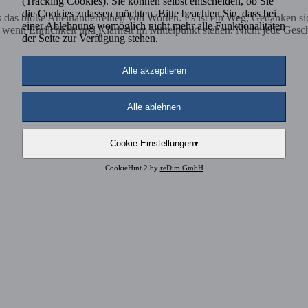
(Tracking Cookies). Sie können selbst entscheiden, ob Sie
die Cookies zulassen möchten. Bitte beachten Sie, dass bei
ls das bloße Aneinanderreihen von Worten. Es ist ein Weg, Gedanken s
einer Ablehnung womöglich nicht mehr alle Funktionalitäten
nn Ehrlichkeit und Klarheit im Mittelpunkt stehen. Nicht jede Geschich
der Seite zur Verfügung stehen.
Alle akzeptieren
Alle ablehnen
Cookie-Einstellungen
▾
CookieHint 2 by
reDim GmbH