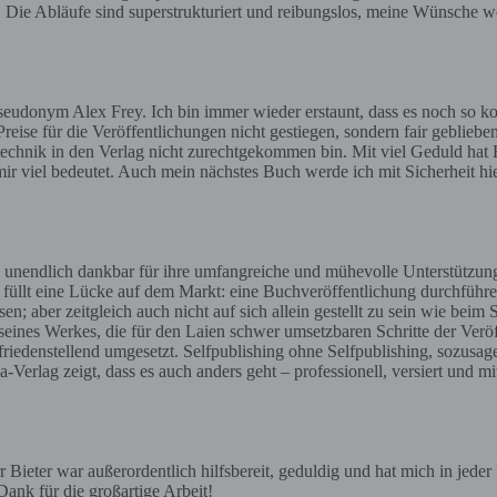
e. Die Abläufe sind superstrukturiert und reibungslos, meine Wünsche we
eudonym Alex Frey. Ich bin immer wieder erstaunt, dass es noch so ko
reise für die Veröffentlichungen nicht gestiegen, sondern fair geblieben
gstechnik in den Verlag nicht zurechtgekommen bin. Mit viel Geduld hat H
ir viel bedeutet. Auch mein nächstes Buch werde ich mit Sicherheit h
 unendlich dankbar für ihre umfangreiche und mühevolle Unterstützun
t füllt eine Lücke auf dem Markt: eine Buchveröffentlichung durchführe
aber zeitgleich auch nicht auf sich allein gestellt zu sein wie beim 
 seines Werkes, die für den Laien schwer umsetzbaren Schritte der Ve
iedenstellend umgesetzt. Selfpublishing ohne Selfpublishing, sozusag
erlag zeigt, dass es auch anders geht – professionell, versiert und mi
Bieter war außerordentlich hilfsbereit, geduldig und hat mich in jede
ank für die großartige Arbeit!