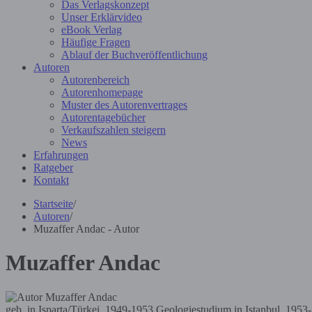
Das Verlagskonzept
Unser Erklärvideo
eBook Verlag
Häufige Fragen
Ablauf der Buchveröffentlichung
Autoren
Autorenbereich
Autorenhomepage
Muster des Autorenvertrages
Autorentagebücher
Verkaufszahlen steigern
News
Erfahrungen
Ratgeber
Kontakt
Startseite
/
Autoren
/
Muzaffer Andac - Autor
Muzaffer Andac
geb. in Isparta/Türkei, 1949-1953 Geologiestudium in Istanbul, 1953