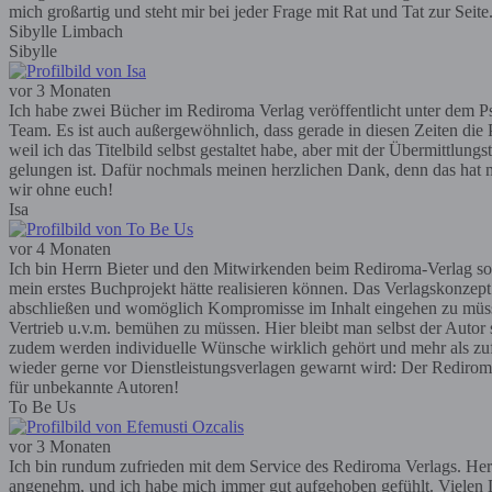
mich großartig und steht mir bei jeder Frage mit Rat und Tat zur Seit
Sibylle Limbach
Sibylle
vor 3 Monaten
Ich habe zwei Bücher im Rediroma Verlag veröffentlicht unter dem Ps
Team. Es ist auch außergewöhnlich, dass gerade in diesen Zeiten die P
weil ich das Titelbild selbst gestaltet habe, aber mit der Übermittlun
gelungen ist. Dafür nochmals meinen herzlichen Dank, denn das hat m
wir ohne euch!
Isa
vor 4 Monaten
Ich bin Herrn Bieter und den Mitwirkenden beim Rediroma-Verlag so
mein erstes Buchprojekt hätte realisieren können. Das Verlagskonzep
abschließen und womöglich Kompromisse im Inhalt eingehen zu müssen; 
Vertrieb u.v.m. bemühen zu müssen. Hier bleibt man selbst der Autor
zudem werden individuelle Wünsche wirklich gehört und mehr als zufr
wieder gerne vor Dienstleistungsverlagen gewarnt wird: Der Rediroma-V
für unbekannte Autoren!
To Be Us
vor 3 Monaten
Ich bin rundum zufrieden mit dem Service des Rediroma Verlags. Herr 
angenehm, und ich habe mich immer gut aufgehoben gefühlt. Vielen D