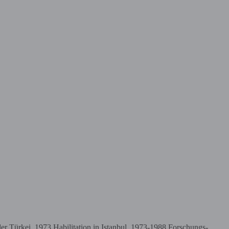
er Türkei, 1973 Habilitation in Istanbul, 1973-1988 Forschungs-