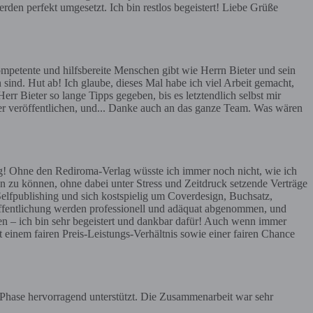
rden perfekt umgesetzt. Ich bin restlos begeistert! Liebe Grüße
mpetente und hilfsbereite Menschen gibt wie Herrn Bieter und sein
 sind. Hut ab! Ich glaube, dieses Mal habe ich viel Arbeit gemacht,
err Bieter so lange Tipps gegeben, bis es letztendlich selbst mir
ier veröffentlichen, und... Danke auch an das ganze Team. Was wären
g! Ohne den Rediroma-Verlag wüsste ich immer noch nicht, wie ich
n zu können, ohne dabei unter Stress und Zeitdruck setzende Verträge
Selfpublishing und sich kostspielig um Coverdesign, Buchsatz,
röffentlichung werden professionell und adäquat abgenommen, und
en – ich bin sehr begeistert und dankbar dafür! Auch wenn immer
t einem fairen Preis-Leistungs-Verhältnis sowie einer fairen Chance
r Phase hervorragend unterstützt. Die Zusammenarbeit war sehr