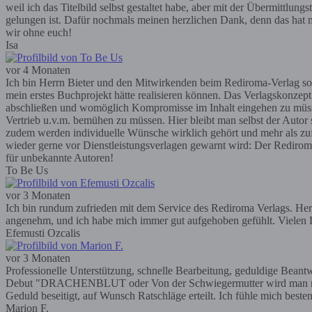
weil ich das Titelbild selbst gestaltet habe, aber mit der Übermittlun
gelungen ist. Dafür nochmals meinen herzlichen Dank, denn das hat m
wir ohne euch!
Isa
vor 4 Monaten
Ich bin Herrn Bieter und den Mitwirkenden beim Rediroma-Verlag so
mein erstes Buchprojekt hätte realisieren können. Das Verlagskonzep
abschließen und womöglich Kompromisse im Inhalt eingehen zu müssen; 
Vertrieb u.v.m. bemühen zu müssen. Hier bleibt man selbst der Autor
zudem werden individuelle Wünsche wirklich gehört und mehr als zufr
wieder gerne vor Dienstleistungsverlagen gewarnt wird: Der Rediroma-V
für unbekannte Autoren!
To Be Us
vor 3 Monaten
Ich bin rundum zufrieden mit dem Service des Rediroma Verlags. Herr 
angenehm, und ich habe mich immer gut aufgehoben gefühlt. Vielen D
Efemusti Ozcalis
vor 3 Monaten
Professionelle Unterstützung, schnelle Bearbeitung, geduldige Bea
Debut "DRACHENBLUT oder Von der Schwiegermutter wird man nicht g
Geduld beseitigt, auf Wunsch Ratschläge erteilt. Ich fühle mich bes
Marion F.