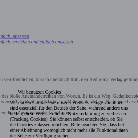
infach umsetzen
nfach verstehen und einfach umsetzen
 veröffentlichen, bin ich unendlich froh, den Rediroma-Verlag gefund
Wir benutzen Cookies
ls das bloße Aneinanderreihen von Worten. Es ist ein Weg, Gedanken s
nn Ehrlichkeit und Klarheit im Mittelpunkt stehen. Nicht jede Geschich
Wir nutzen Cookies auf unserer Website. Einige von ihnen
sind essenziell für den Betrieb der Seite, während andere uns
nen diese Zusammenarbeit nur Loben....
helfen, diese Website und die Nutzererfahrung zu verbessern
(Tracking Cookies). Sie können selbst entscheiden, ob Sie
die Cookies zulassen möchten. Bitte beachten Sie, dass bei
einer Ablehnung womöglich nicht mehr alle Funktionalitäten
der Seite zur Verfügung stehen.