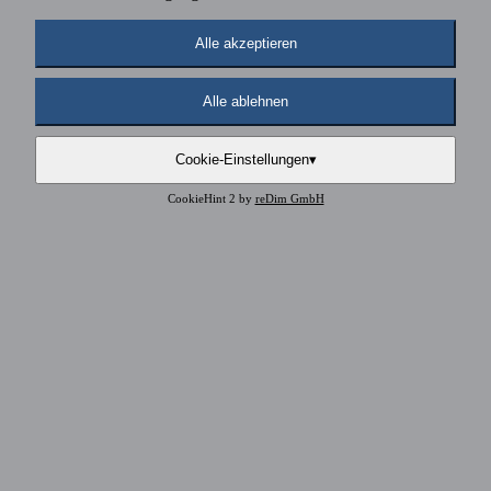
Alle akzeptieren
Alle ablehnen
Cookie-Einstellungen
▾
CookieHint 2 by
reDim GmbH