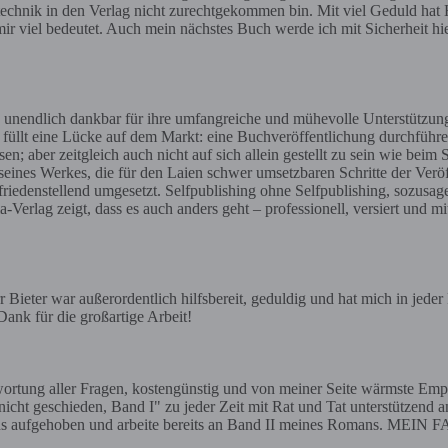
gstechnik in den Verlag nicht zurechtgekommen bin. Mit viel Geduld hat H
ir viel bedeutet. Auch mein nächstes Buch werde ich mit Sicherheit h
 unendlich dankbar für ihre umfangreiche und mühevolle Unterstützun
t füllt eine Lücke auf dem Markt: eine Buchveröffentlichung durchführe
aber zeitgleich auch nicht auf sich allein gestellt zu sein wie beim 
 seines Werkes, die für den Laien schwer umsetzbaren Schritte der Ve
iedenstellend umgesetzt. Selfpublishing ohne Selfpublishing, sozusag
erlag zeigt, dass es auch anders geht – professionell, versiert und mi
Bieter war außerordentlich hilfsbereit, geduldig und hat mich in jede
ank für die großartige Arbeit!
ntwortung aller Fragen, kostengünstig und von meiner Seite wärmste
eschieden, Band I" zu jeder Zeit mit Rat und Tat unterstützend an 
tens aufgehoben und arbeite bereits an Band II meines Romans. MEIN F