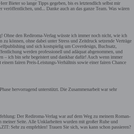
err Bieter so lange Tipps gegeben, bis es letztendlich selbst mir
ier veröffentlichen, und... Danke auch an das ganze Team. Was wären
g! Ohne den Rediroma-Verlag wüsste ich immer noch nicht, wie ich
n zu können, ohne dabei unter Stress und Zeitdruck setzende Verträge
Selfpublishing und sich kostspielig um Coverdesign, Buchsatz,
röffentlichung werden professionell und adäquat abgenommen, und
en – ich bin sehr begeistert und dankbar dafür! Auch wenn immer
t einem fairen Preis-Leistungs-Verhältnis sowie einer fairen Chance
r Phase hervorragend unterstützt. Die Zusammenarbeit war sehr
 Empfehlung: Der Rediroma-Verlag war auf dem Weg zu meinem Roman-
meiner Seite. Alle Unklarheiten wurden mit großer Ruhe und
AZIT: Sehr zu empfehlen! Trauen Sie sich, was kann schon passieren?