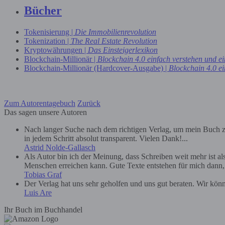
Bücher
Tokenisierung |
Die Immobilienrevolution
Tokenization |
The Real Estate Revolution
Kryptowährungen |
Das Einsteigerlexikon
Blockchain-Millionär |
Blockchain 4.0 einfach verstehen und e
Blockchain-Millionär (Hardcover-Ausgabe) |
Blockchain 4.0 ei
Zum Autorentagebuch
Zurück
Das sagen unsere Autoren
Nach langer Suche nach dem richtigen Verlag, um mein Buch zu
in jedem Schritt absolut transparent. Vielen Dank!...
Astrid Nolde-Gallasch
Als Autor bin ich der Meinung, dass Schreiben weit mehr ist a
Menschen erreichen kann. Gute Texte entstehen für mich dann, we
Tobias Graf
Der Verlag hat uns sehr geholfen und uns gut beraten. Wir kön
Luis Are
Ihr Buch im Buchhandel