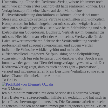
Unterstützung! Ohne den Rediroma-Verlag wüsste ich immer noch
nicht, wie ich mein erstes Buchprojekt hätte realisieren können. Das
Verlagskonzept füllt eine Lücke auf dem Markt: eine
Buchveröffentlichung durchführen zu können, ohne dabei unter
Stress und Zeitdruck setzende Verträge abschließen und womöglich
Kompromisse im Inhalt eingehen zu müssen; aber zeitgleich auch
nicht auf sich allein gestellt zu sein wie beim Selfpublishing und sich
kostspielig um Coverdesign, Buchsatz, Vertrieb u.v.m. bemühen zu
müssen. Hier bleibt man selbst der Autor seines Werkes, die für den
Laien schwer umsetzbaren Schritte der Veröffentlichung werden
professionell und adäquat abgenommen, und zudem werden
individuelle Wünsche wirklich gehört und mehr als
zufriedenstellend umgesetzt. Selfpublishing ohne Selfpublishing,
sozusagen – ich bin sehr begeistert und dankbar dafür! Auch wenn
immer wieder gerne vor Dienstleistungsverlagen gewarnt wird: Der
Rediroma-Verlag zeigt, dass es auch anders geht – professionell,
versiert und mit einem fairen Preis-Leistungs-Verhältnis sowie einer
fairen Chance für unbekannte Autoren!
To Be Us
vor 3 Monaten
Ich bin rundum zufrieden mit dem Service des Rediroma Verlags.
Herr Bieter war außerordentlich hilfsbereit, geduldig und hat mich in
jeder Phase hervorragend unterstützt. Die Zusammenarbeit war sehr
angenehm, und ich habe mich immer gut aufgehoben gefühlt. Vielen