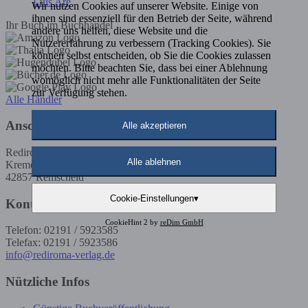
Luis Are
Wir nutzen Cookies auf unserer Website. Einige von
ihnen sind essenziell für den Betrieb der Seite, während
Ihr Buch im Buchhandel
andere uns helfen, diese Website und die
Nutzererfahrung zu verbessern (Tracking Cookies). Sie
können selbst entscheiden, ob Sie die Cookies zulassen
möchten. Bitte beachten Sie, dass bei einer Ablehnung
womöglich nicht mehr alle Funktionalitäten der Seite
zur Verfügung stehen.
Alle Händler
Anschrift
Alle akzeptieren
Rediroma-Verlag
Alle ablehnen
Kremenholler Str. 53
42857 Remscheid
Cookie-Einstellungen
▾
Kontakt
CookieHint 2 by
reDim GmbH
Telefon: 02191 / 5923585
Telefax: 02191 / 5923586
info@rediroma-verlag.de
Nützliche Infos