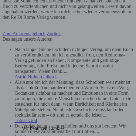
umsetzte.Sollte ich jemals wieder mit dem Gedanken spielen ein
Buch zu veröffentlichen und nicht von gelangweilten Lesern davon
abgehalten werden, werde ich mich sicher wieder vertrauensvoll an
den Re Di Roma-Verlag wenden.
Zum Autorentagebuch
Zurück
Das sagen unsere Autoren
Nach langer Suche nach dem richtigen Verlag, um mein Buch
zu veröffentlichen, bin ich unendlich froh, den Rediroma-
Verlag gefunden zu haben. Kompetente und geduldige
Betreuung, faire Preise und in jedem Schritt absolut
transparent. Vielen Dank!...
Astrid Nolde-Gallasch
Als Autor bin ich der Meinung, dass Schreiben weit mehr ist
als das bloße Aneinanderreihen von Worten. Es ist ein Weg,
Gedanken sichtbar zu machen und Emotionen in eine Form
zu bringen, die andere Menschen erreichen kann. Gute Texte
entstehen für mich dann, wenn Ehrlichkeit und Klarheit im
Mittelpunkt stehen. Nicht jede Geschichte muss laut oder
spektakulär sein – oft sind es gerade die leisen,...
Tobias Graf
Der Verlag hat uns sehr geholfen und uns gut beraten. Wir
Wir benutzen Cookies
können diese Zusammenarbeit nur Loben....