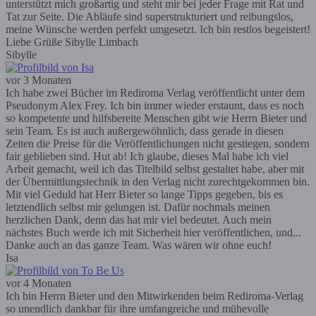
unterstützt mich großartig und steht mir bei jeder Frage mit Rat und
Tat zur Seite. Die Abläufe sind superstrukturiert und reibungslos,
meine Wünsche werden perfekt umgesetzt. Ich bin restlos begeistert!
Liebe Grüße Sibylle Limbach
Sibylle
vor 3 Monaten
Ich habe zwei Bücher im Rediroma Verlag veröffentlicht unter dem
Pseudonym Alex Frey. Ich bin immer wieder erstaunt, dass es noch
so kompetente und hilfsbereite Menschen gibt wie Herrn Bieter und
sein Team. Es ist auch außergewöhnlich, dass gerade in diesen
Zeiten die Preise für die Veröffentlichungen nicht gestiegen, sondern
fair geblieben sind. Hut ab! Ich glaube, dieses Mal habe ich viel
Arbeit gemacht, weil ich das Titelbild selbst gestaltet habe, aber mit
der Übermittlungstechnik in den Verlag nicht zurechtgekommen bin.
Mit viel Geduld hat Herr Bieter so lange Tipps gegeben, bis es
letztendlich selbst mir gelungen ist. Dafür nochmals meinen
herzlichen Dank, denn das hat mir viel bedeutet. Auch mein
nächstes Buch werde ich mit Sicherheit hier veröffentlichen, und...
Danke auch an das ganze Team. Was wären wir ohne euch!
Isa
vor 4 Monaten
Ich bin Herrn Bieter und den Mitwirkenden beim Rediroma-Verlag
so unendlich dankbar für ihre umfangreiche und mühevolle