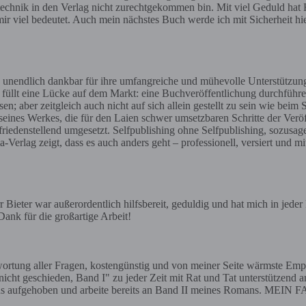
gstechnik in den Verlag nicht zurechtgekommen bin. Mit viel Geduld hat H
ir viel bedeutet. Auch mein nächstes Buch werde ich mit Sicherheit h
 unendlich dankbar für ihre umfangreiche und mühevolle Unterstützun
t füllt eine Lücke auf dem Markt: eine Buchveröffentlichung durchführe
aber zeitgleich auch nicht auf sich allein gestellt zu sein wie beim 
 seines Werkes, die für den Laien schwer umsetzbaren Schritte der Ve
iedenstellend umgesetzt. Selfpublishing ohne Selfpublishing, sozusag
erlag zeigt, dass es auch anders geht – professionell, versiert und mi
Bieter war außerordentlich hilfsbereit, geduldig und hat mich in jede
ank für die großartige Arbeit!
ntwortung aller Fragen, kostengünstig und von meiner Seite wärmste
eschieden, Band I" zu jeder Zeit mit Rat und Tat unterstützend an 
tens aufgehoben und arbeite bereits an Band II meines Romans. MEIN F