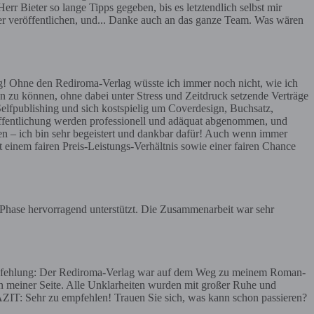
err Bieter so lange Tipps gegeben, bis es letztendlich selbst mir
ier veröffentlichen, und... Danke auch an das ganze Team. Was wären
g! Ohne den Rediroma-Verlag wüsste ich immer noch nicht, wie ich
n zu können, ohne dabei unter Stress und Zeitdruck setzende Verträge
Selfpublishing und sich kostspielig um Coverdesign, Buchsatz,
röffentlichung werden professionell und adäquat abgenommen, und
en – ich bin sehr begeistert und dankbar dafür! Auch wenn immer
t einem fairen Preis-Leistungs-Verhältnis sowie einer fairen Chance
r Phase hervorragend unterstützt. Die Zusammenarbeit war sehr
 Empfehlung: Der Rediroma-Verlag war auf dem Weg zu meinem Roman-
meiner Seite. Alle Unklarheiten wurden mit großer Ruhe und
AZIT: Sehr zu empfehlen! Trauen Sie sich, was kann schon passieren?