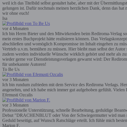
weil ich das Titelbild selbst gestaltet habe, aber mit der Übermittlun
gelungen ist. Dafür nochmals meinen herzlichen Dank, denn das hat m
wir ohne euch!
Isa
vor 4 Monaten
Ich bin Herrn Bieter und den Mitwirkenden beim Rediroma-Verlag so
mein erstes Buchprojekt hätte realisieren können. Das Verlagskonzep
abschließen und womöglich Kompromisse im Inhalt eingehen zu müssen; 
Vertrieb u.v.m. bemühen zu müssen. Hier bleibt man selbst der Autor
zudem werden individuelle Wünsche wirklich gehört und mehr als zufr
wieder gerne vor Dienstleistungsverlagen gewarnt wird: Der Rediroma-V
für unbekannte Autoren!
To Be Us
vor 3 Monaten
Ich bin rundum zufrieden mit dem Service des Rediroma Verlags. Herr 
angenehm, und ich habe mich immer gut aufgehoben gefühlt. Vielen D
Efemusti Ozcalis
vor 3 Monaten
Professionelle Unterstützung, schnelle Bearbeitung, geduldige Bea
Debut "DRACHENBLUT oder Von der Schwiegermutter wird man nicht g
Geduld beseitigt, auf Wunsch Ratschläge erteilt. Ich fühle mich bes
Marion F.