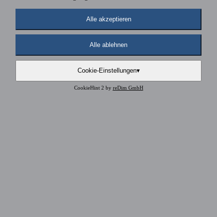
Alle akzeptieren
Alle ablehnen
Cookie-Einstellungen
▾
CookieHint 2 by
reDim GmbH