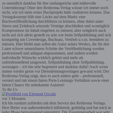
so unendlich dankbar für ihre umfangreiche und mühevolle
Unterstützung! Ohne den Rediroma-Verlag wüsste ich immer noch
nicht, wie ich mein erstes Buchprojekt hätte realisieren können. Das
Verlagskonzept füllt eine Lücke auf dem Markt: eine
Buchveröffentlichung durchführen zu können, ohne dabei unter
Stress und Zeitdruck setzende Verträge abschließen und womöglich
Kompromisse im Inhalt eingehen zu müssen; aber zeitgleich auch
nicht auf sich allein gestellt zu sein wie beim Selfpublishing und sich
kostspielig um Coverdesign, Buchsatz, Vertrieb u.v.m. bemühen zu
müssen. Hier bleibt man selbst der Autor seines Werkes, die für den
Laien schwer umsetzbaren Schritte der Veröffentlichung werden
professionell und adäquat abgenommen, und zudem werden
individuelle Wünsche wirklich gehört und mehr als
zufriedenstellend umgesetzt. Selfpublishing ohne Selfpublishing,
sozusagen – ich bin sehr begeistert und dankbar dafür! Auch wenn
immer wieder gerne vor Dienstleistungsverlagen gewarnt wird: Der
Rediroma-Verlag zeigt, dass es auch anders geht – professionell,
versiert und mit einem fairen Preis-Leistungs-Verhältnis sowie einer
fairen Chance für unbekannte Autoren!
To Be Us
vor 3 Monaten
Ich bin rundum zufrieden mit dem Service des Rediroma Verlags.
Herr Bieter war außerordentlich hilfsbereit, geduldig und hat mich in
jeder Phase hervorragend unterstützt. Die Zusammenarbeit war sehr