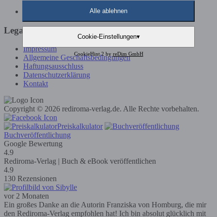
Günstige Buchveröffentlichung
Alle ablehnen
Legals
Cookie-Einstellungen
▾
Impressum
CookieHint 2 by
reDim GmbH
Allgemeine Geschäftsbedingungen
Haftungsausschluss
Datenschutzerklärung
Kontakt
Copyright © 2026 rediroma-verlag.de. Alle Rechte vorbehalten.
Preiskalkulator
Buchveröffentlichung
Google Bewertung
4.9
Rediroma-Verlag | Buch & eBook veröffentlichen
4.9
130 Rezensionen
vor 2 Monaten
Ein großes Danke an die Autorin Franziska von Homburg, die mir
den Rediroma-Verlag empfohlen hat! Ich bin absolut glücklich mit