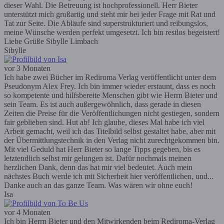
dieser Wahl. Die Betreuung ist hochprofessionell. Herr Bieter
unterstützt mich großartig und steht mir bei jeder Frage mit Rat und
Tat zur Seite. Die Abläufe sind superstrukturiert und reibungslos,
meine Wünsche werden perfekt umgesetzt. Ich bin restlos begeistert!
Liebe Grüße Sibylle Limbach
Sibylle
vor 3 Monaten
Ich habe zwei Bücher im Rediroma Verlag veröffentlicht unter dem
Pseudonym Alex Frey. Ich bin immer wieder erstaunt, dass es noch
so kompetente und hilfsbereite Menschen gibt wie Herrn Bieter und
sein Team. Es ist auch außergewöhnlich, dass gerade in diesen
Zeiten die Preise für die Veröffentlichungen nicht gestiegen, sondern
fair geblieben sind. Hut ab! Ich glaube, dieses Mal habe ich viel
Arbeit gemacht, weil ich das Titelbild selbst gestaltet habe, aber mit
der Übermittlungstechnik in den Verlag nicht zurechtgekommen bin.
Mit viel Geduld hat Herr Bieter so lange Tipps gegeben, bis es
letztendlich selbst mir gelungen ist. Dafür nochmals meinen
herzlichen Dank, denn das hat mir viel bedeutet. Auch mein
nächstes Buch werde ich mit Sicherheit hier veröffentlichen, und...
Danke auch an das ganze Team. Was wären wir ohne euch!
Isa
vor 4 Monaten
Ich bin Herrn Bieter und den Mitwirkenden beim Rediroma-Verlag