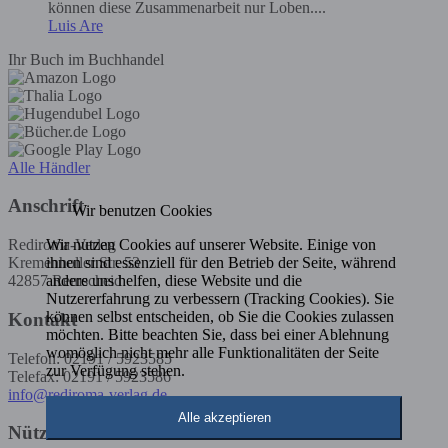
können diese Zusammenarbeit nur Loben....
Luis Are
Ihr Buch im Buchhandel
Alle Händler
Anschrift
Wir benutzen Cookies
Wir nutzen Cookies auf unserer Website. Einige von
Rediroma-Verlag
ihnen sind essenziell für den Betrieb der Seite, während
Kremenholler Str. 53
andere uns helfen, diese Website und die
42857 Remscheid
Nutzererfahrung zu verbessern (Tracking Cookies). Sie
können selbst entscheiden, ob Sie die Cookies zulassen
Kontakt
möchten. Bitte beachten Sie, dass bei einer Ablehnung
womöglich nicht mehr alle Funktionalitäten der Seite
Telefon: 02191 / 5923585
zur Verfügung stehen.
Telefax: 02191 / 5923586
info@rediroma-verlag.de
Alle akzeptieren
Nützliche Infos