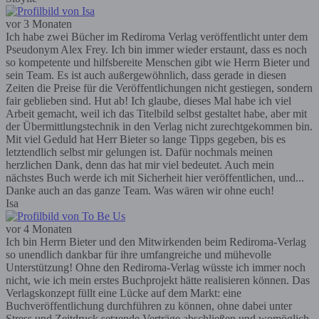
vor 3 Monaten
Ich habe zwei Bücher im Rediroma Verlag veröffentlicht unter dem
Pseudonym Alex Frey. Ich bin immer wieder erstaunt, dass es noch
so kompetente und hilfsbereite Menschen gibt wie Herrn Bieter und
sein Team. Es ist auch außergewöhnlich, dass gerade in diesen
Zeiten die Preise für die Veröffentlichungen nicht gestiegen, sondern
fair geblieben sind. Hut ab! Ich glaube, dieses Mal habe ich viel
Arbeit gemacht, weil ich das Titelbild selbst gestaltet habe, aber mit
der Übermittlungstechnik in den Verlag nicht zurechtgekommen bin.
Mit viel Geduld hat Herr Bieter so lange Tipps gegeben, bis es
letztendlich selbst mir gelungen ist. Dafür nochmals meinen
herzlichen Dank, denn das hat mir viel bedeutet. Auch mein
nächstes Buch werde ich mit Sicherheit hier veröffentlichen, und...
Danke auch an das ganze Team. Was wären wir ohne euch!
Isa
vor 4 Monaten
Ich bin Herrn Bieter und den Mitwirkenden beim Rediroma-Verlag
so unendlich dankbar für ihre umfangreiche und mühevolle
Unterstützung! Ohne den Rediroma-Verlag wüsste ich immer noch
nicht, wie ich mein erstes Buchprojekt hätte realisieren können. Das
Verlagskonzept füllt eine Lücke auf dem Markt: eine
Buchveröffentlichung durchführen zu können, ohne dabei unter
Stress und Zeitdruck setzende Verträge abschließen und womöglich