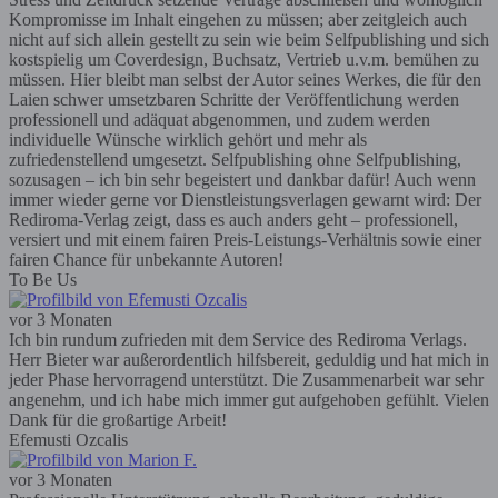
Kompromisse im Inhalt eingehen zu müssen; aber zeitgleich auch
nicht auf sich allein gestellt zu sein wie beim Selfpublishing und sich
kostspielig um Coverdesign, Buchsatz, Vertrieb u.v.m. bemühen zu
müssen. Hier bleibt man selbst der Autor seines Werkes, die für den
Laien schwer umsetzbaren Schritte der Veröffentlichung werden
professionell und adäquat abgenommen, und zudem werden
individuelle Wünsche wirklich gehört und mehr als
zufriedenstellend umgesetzt. Selfpublishing ohne Selfpublishing,
sozusagen – ich bin sehr begeistert und dankbar dafür! Auch wenn
immer wieder gerne vor Dienstleistungsverlagen gewarnt wird: Der
Rediroma-Verlag zeigt, dass es auch anders geht – professionell,
versiert und mit einem fairen Preis-Leistungs-Verhältnis sowie einer
fairen Chance für unbekannte Autoren!
To Be Us
vor 3 Monaten
Ich bin rundum zufrieden mit dem Service des Rediroma Verlags.
Herr Bieter war außerordentlich hilfsbereit, geduldig und hat mich in
jeder Phase hervorragend unterstützt. Die Zusammenarbeit war sehr
angenehm, und ich habe mich immer gut aufgehoben gefühlt. Vielen
Dank für die großartige Arbeit!
Efemusti Ozcalis
vor 3 Monaten