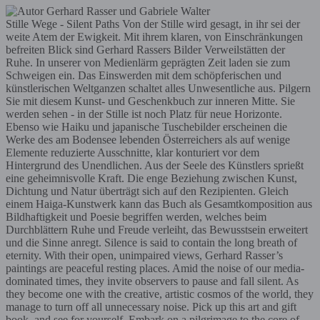
Stille Wege - Silent Paths Von der Stille wird gesagt, in ihr sei der
weite Atem der Ewigkeit. Mit ihrem klaren, von Einschränkungen
befreiten Blick sind Gerhard Rassers Bilder Verweilstätten der
Ruhe. In unserer von Medienlärm geprägten Zeit laden sie zum
Schweigen ein. Das Einswerden mit dem schöpferischen und
künstlerischen Weltganzen schaltet alles Unwesentliche aus. Pilgern
Sie mit diesem Kunst- und Geschenkbuch zur inneren Mitte. Sie
werden sehen - in der Stille ist noch Platz für neue Horizonte.
Ebenso wie Haiku und japanische Tuschebilder erscheinen die
Werke des am Bodensee lebenden Österreichers als auf wenige
Elemente reduzierte Ausschnitte, klar konturiert vor dem
Hintergrund des Unendlichen. Aus der Seele des Künstlers sprießt
eine geheimnisvolle Kraft. Die enge Beziehung zwischen Kunst,
Dichtung und Natur überträgt sich auf den Rezipienten. Gleich
einem Haiga-Kunstwerk kann das Buch als Gesamtkomposition aus
Bildhaftigkeit und Poesie begriffen werden, welches beim
Durchblättern Ruhe und Freude verleiht, das Bewusstsein erweitert
und die Sinne anregt. Silence is said to contain the long breath of
eternity. With their open, unimpaired views, Gerhard Rasser’s
paintings are peaceful resting places. Amid the noise of our media-
dominated times, they invite observers to pause and fall silent. As
they become one with the creative, artistic cosmos of the world, they
manage to turn off all unnecessary noise. Pick up this art and gift
book, and see for yourself. Embark on a pilgrimage to the core of