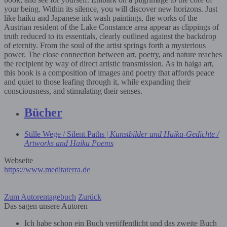
your being. Within its silence, you will discover new horizons. Just
like haiku and Japanese ink wash paintings, the works of the
Austrian resident of the Lake Constance area appear as clippings of
truth reduced to its essentials, clearly outlined against the backdrop
of eternity. From the soul of the artist springs forth a mysterious
power. The close connection between art, poetry, and nature reaches
the recipient by way of direct artistic transmission. As in haiga art,
this book is a composition of images and poetry that affords peace
and quiet to those leafing through it, while expanding their
consciousness, and stimulating their senses.
Bücher
Stille Wege / Silent Paths |
Kunstbilder und Haiku-Gedichte /
Artworks and Haiku Poems
Webseite
https://www.meditaterra.de
Zum Autorentagebuch
Zurück
Das sagen unsere Autoren
Ich habe schon ein Buch veröffentlicht und das zweite Buch