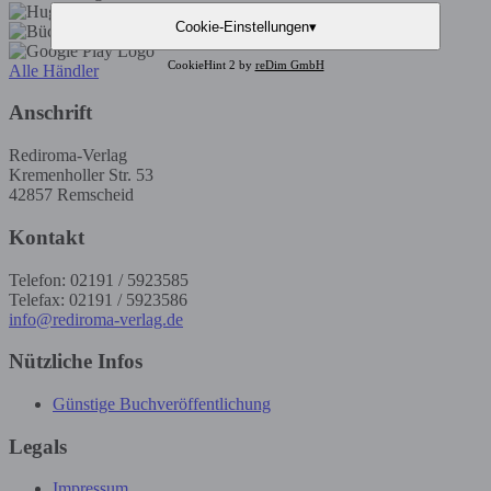
Cookie-Einstellungen
▾
CookieHint 2 by
reDim GmbH
Alle Händler
Anschrift
Rediroma-Verlag
Kremenholler Str. 53
42857 Remscheid
Kontakt
Telefon: 02191 / 5923585
Telefax: 02191 / 5923586
info@rediroma-verlag.de
Nützliche Infos
Günstige Buchveröffentlichung
Legals
Impressum