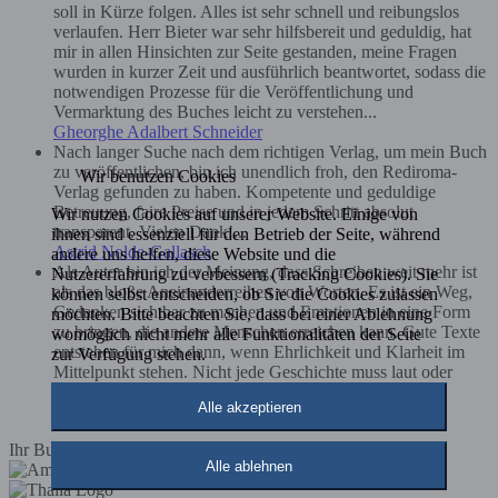
soll in Kürze folgen. Alles ist sehr schnell und reibungslos
verlaufen. Herr Bieter war sehr hilfsbereit und geduldig, hat
mir in allen Hinsichten zur Seite gestanden, meine Fragen
wurden in kurzer Zeit und ausführlich beantwortet, sodass die
notwendigen Prozesse für die Veröffentlichung und
Vermarktung des Buches leicht zu verstehen...
Gheorghe Adalbert Schneider
Nach langer Suche nach dem richtigen Verlag, um mein Buch
zu veröffentlichen, bin ich unendlich froh, den Rediroma-
Wir benutzen Cookies
Verlag gefunden zu haben. Kompetente und geduldige
Betreuung, faire Preise und in jedem Schritt absolut
Wir nutzen Cookies auf unserer Website. Einige von
transparent. Vielen Dank!...
ihnen sind essenziell für den Betrieb der Seite, während
Astrid Nolde-Gallasch
andere uns helfen, diese Website und die
Als Autor bin ich der Meinung, dass Schreiben weit mehr ist
Nutzererfahrung zu verbessern (Tracking Cookies). Sie
als das bloße Aneinanderreihen von Worten. Es ist ein Weg,
können selbst entscheiden, ob Sie die Cookies zulassen
Gedanken sichtbar zu machen und Emotionen in eine Form
möchten. Bitte beachten Sie, dass bei einer Ablehnung
zu bringen, die andere Menschen erreichen kann. Gute Texte
womöglich nicht mehr alle Funktionalitäten der Seite
entstehen für mich dann, wenn Ehrlichkeit und Klarheit im
zur Verfügung stehen.
Mittelpunkt stehen. Nicht jede Geschichte muss laut oder
spektakulär sein – oft sind es gerade die leisen,...
Alle akzeptieren
Tobias Graf
Ihr Buch im Buchhandel
Alle ablehnen