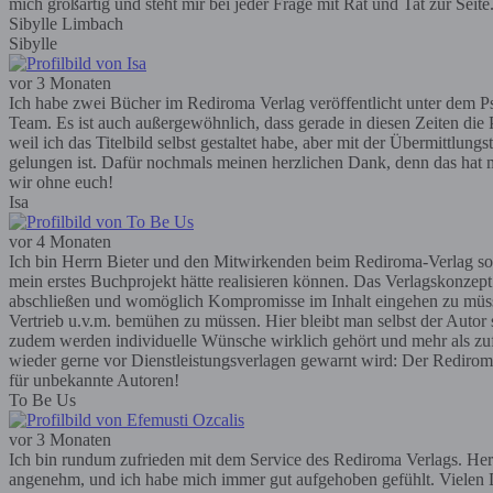
mich großartig und steht mir bei jeder Frage mit Rat und Tat zur Seit
Sibylle Limbach
Sibylle
vor 3 Monaten
Ich habe zwei Bücher im Rediroma Verlag veröffentlicht unter dem Ps
Team. Es ist auch außergewöhnlich, dass gerade in diesen Zeiten die P
weil ich das Titelbild selbst gestaltet habe, aber mit der Übermittlun
gelungen ist. Dafür nochmals meinen herzlichen Dank, denn das hat m
wir ohne euch!
Isa
vor 4 Monaten
Ich bin Herrn Bieter und den Mitwirkenden beim Rediroma-Verlag so
mein erstes Buchprojekt hätte realisieren können. Das Verlagskonzep
abschließen und womöglich Kompromisse im Inhalt eingehen zu müssen; 
Vertrieb u.v.m. bemühen zu müssen. Hier bleibt man selbst der Autor
zudem werden individuelle Wünsche wirklich gehört und mehr als zufr
wieder gerne vor Dienstleistungsverlagen gewarnt wird: Der Rediroma-V
für unbekannte Autoren!
To Be Us
vor 3 Monaten
Ich bin rundum zufrieden mit dem Service des Rediroma Verlags. Herr 
angenehm, und ich habe mich immer gut aufgehoben gefühlt. Vielen D