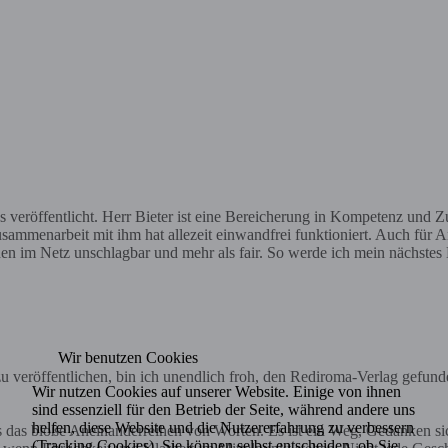
veröffentlicht. Herr Bieter ist eine Bereicherung in Kompetenz und Zuv
mmenarbeit mit ihm hat allezeit einwandfrei funktioniert. Auch für A
hen im Netz unschlagbar und mehr als fair. So werde ich mein nächstes
Wir benutzen Cookies
 veröffentlichen, bin ich unendlich froh, den Rediroma-Verlag gefund
Wir nutzen Cookies auf unserer Website. Einige von ihnen
sind essenziell für den Betrieb der Seite, während andere uns
helfen, diese Website und die Nutzererfahrung zu verbessern
ls das bloße Aneinanderreihen von Worten. Es ist ein Weg, Gedanken s
(Tracking Cookies). Sie können selbst entscheiden, ob Sie