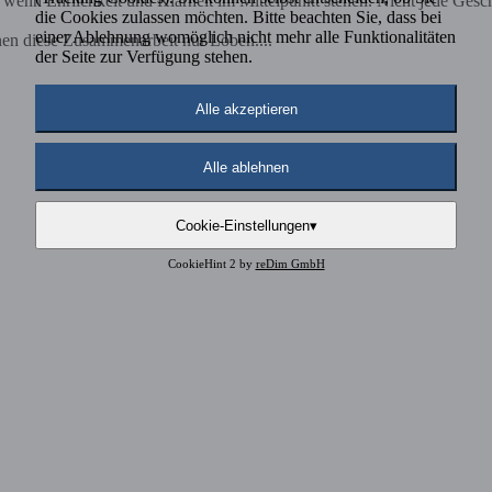
nn Ehrlichkeit und Klarheit im Mittelpunkt stehen. Nicht jede Geschich
die Cookies zulassen möchten. Bitte beachten Sie, dass bei
einer Ablehnung womöglich nicht mehr alle Funktionalitäten
nen diese Zusammenarbeit nur Loben....
der Seite zur Verfügung stehen.
Alle akzeptieren
Alle ablehnen
Cookie-Einstellungen
▾
CookieHint 2 by
reDim GmbH