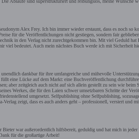
e. Die Abläufe sind superstrukturiert und reibungslos, meine Wünsche we
eudonym Alex Frey. Ich bin immer wieder erstaunt, dass es noch so ko
reise für die Veröffentlichungen nicht gestiegen, sondern fair geblieben
gstechnik in den Verlag nicht zurechtgekommen bin. Mit viel Geduld hat H
ir viel bedeutet. Auch mein nächstes Buch werde ich mit Sicherheit h
 unendlich dankbar für ihre umfangreiche und mühevolle Unterstützun
t füllt eine Lücke auf dem Markt: eine Buchveröffentlichung durchführe
aber zeitgleich auch nicht auf sich allein gestellt zu sein wie beim 
 seines Werkes, die für den Laien schwer umsetzbaren Schritte der Ve
iedenstellend umgesetzt. Selfpublishing ohne Selfpublishing, sozusag
erlag zeigt, dass es auch anders geht – professionell, versiert und mi
Bieter war außerordentlich hilfsbereit, geduldig und hat mich in jede
ank für die großartige Arbeit!