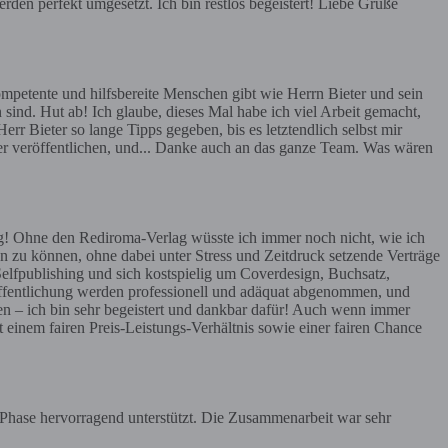
rden perfekt umgesetzt. Ich bin restlos begeistert! Liebe Grüße
mpetente und hilfsbereite Menschen gibt wie Herrn Bieter und sein
 sind. Hut ab! Ich glaube, dieses Mal habe ich viel Arbeit gemacht,
err Bieter so lange Tipps gegeben, bis es letztendlich selbst mir
ier veröffentlichen, und... Danke auch an das ganze Team. Was wären
g! Ohne den Rediroma-Verlag wüsste ich immer noch nicht, wie ich
n zu können, ohne dabei unter Stress und Zeitdruck setzende Verträge
Selfpublishing und sich kostspielig um Coverdesign, Buchsatz,
röffentlichung werden professionell und adäquat abgenommen, und
en – ich bin sehr begeistert und dankbar dafür! Auch wenn immer
t einem fairen Preis-Leistungs-Verhältnis sowie einer fairen Chance
r Phase hervorragend unterstützt. Die Zusammenarbeit war sehr