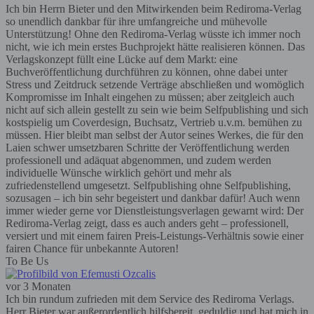
Ich bin Herrn Bieter und den Mitwirkenden beim Rediroma-Verlag
so unendlich dankbar für ihre umfangreiche und mühevolle
Unterstützung! Ohne den Rediroma-Verlag wüsste ich immer noch
nicht, wie ich mein erstes Buchprojekt hätte realisieren können. Das
Verlagskonzept füllt eine Lücke auf dem Markt: eine
Buchveröffentlichung durchführen zu können, ohne dabei unter
Stress und Zeitdruck setzende Verträge abschließen und womöglich
Kompromisse im Inhalt eingehen zu müssen; aber zeitgleich auch
nicht auf sich allein gestellt zu sein wie beim Selfpublishing und sich
kostspielig um Coverdesign, Buchsatz, Vertrieb u.v.m. bemühen zu
müssen. Hier bleibt man selbst der Autor seines Werkes, die für den
Laien schwer umsetzbaren Schritte der Veröffentlichung werden
professionell und adäquat abgenommen, und zudem werden
individuelle Wünsche wirklich gehört und mehr als
zufriedenstellend umgesetzt. Selfpublishing ohne Selfpublishing,
sozusagen – ich bin sehr begeistert und dankbar dafür! Auch wenn
immer wieder gerne vor Dienstleistungsverlagen gewarnt wird: Der
Rediroma-Verlag zeigt, dass es auch anders geht – professionell,
versiert und mit einem fairen Preis-Leistungs-Verhältnis sowie einer
fairen Chance für unbekannte Autoren!
To Be Us
vor 3 Monaten
Ich bin rundum zufrieden mit dem Service des Rediroma Verlags.
Herr Bieter war außerordentlich hilfsbereit, geduldig und hat mich in