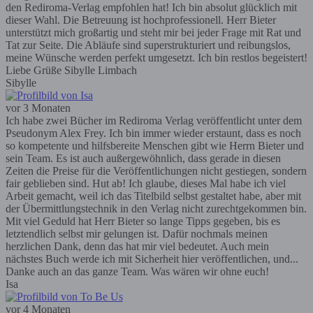
den Rediroma-Verlag empfohlen hat! Ich bin absolut glücklich mit
dieser Wahl. Die Betreuung ist hochprofessionell. Herr Bieter
unterstützt mich großartig und steht mir bei jeder Frage mit Rat und
Tat zur Seite. Die Abläufe sind superstrukturiert und reibungslos,
meine Wünsche werden perfekt umgesetzt. Ich bin restlos begeistert!
Liebe Grüße Sibylle Limbach
Sibylle
vor 3 Monaten
Ich habe zwei Bücher im Rediroma Verlag veröffentlicht unter dem
Pseudonym Alex Frey. Ich bin immer wieder erstaunt, dass es noch
so kompetente und hilfsbereite Menschen gibt wie Herrn Bieter und
sein Team. Es ist auch außergewöhnlich, dass gerade in diesen
Zeiten die Preise für die Veröffentlichungen nicht gestiegen, sondern
fair geblieben sind. Hut ab! Ich glaube, dieses Mal habe ich viel
Arbeit gemacht, weil ich das Titelbild selbst gestaltet habe, aber mit
der Übermittlungstechnik in den Verlag nicht zurechtgekommen bin.
Mit viel Geduld hat Herr Bieter so lange Tipps gegeben, bis es
letztendlich selbst mir gelungen ist. Dafür nochmals meinen
herzlichen Dank, denn das hat mir viel bedeutet. Auch mein
nächstes Buch werde ich mit Sicherheit hier veröffentlichen, und...
Danke auch an das ganze Team. Was wären wir ohne euch!
Isa
vor 4 Monaten