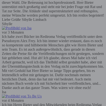
dieser Wahl. Die Betreuung ist hochprofessionell. Herr Bieter
unterstützt mich großartig und steht mir bei jeder Frage mit Rat und
Tat zur Seite. Die Abläufe sind superstrukturiert und reibungslos,
meine Wünsche werden perfekt umgesetzt. Ich bin restlos begeistert!
Liebe Grüße Sibylle Limbach
Sibylle
vor 3 Monaten
Ich habe zwei Bücher im Rediroma Verlag veröffentlicht unter dem
Pseudonym Alex Frey. Ich bin immer wieder erstaunt, dass es noch
so kompetente und hilfsbereite Menschen gibt wie Herrn Bieter und
sein Team. Es ist auch außergewöhnlich, dass gerade in diesen
Zeiten die Preise für die Veröffentlichungen nicht gestiegen, sondern
fair geblieben sind. Hut ab! Ich glaube, dieses Mal habe ich viel
Arbeit gemacht, weil ich das Titelbild selbst gestaltet habe, aber mit
der Übermittlungstechnik in den Verlag nicht zurechtgekommen bin.
Mit viel Geduld hat Herr Bieter so lange Tipps gegeben, bis es
letztendlich selbst mir gelungen ist. Dafür nochmals meinen
herzlichen Dank, denn das hat mir viel bedeutet. Auch mein
nächstes Buch werde ich mit Sicherheit hier veröffentlichen, und...
Danke auch an das ganze Team. Was wären wir ohne euch!
Isa
vor 4 Monaten
Ich bin Herrn Bieter und den Mitwirkenden beim Rediroma-Verlag