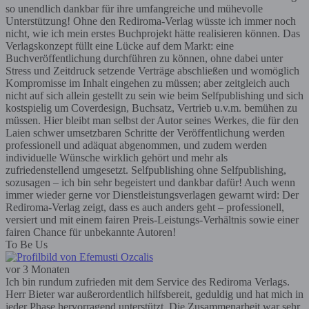
so unendlich dankbar für ihre umfangreiche und mühevolle
Unterstützung! Ohne den Rediroma-Verlag wüsste ich immer noch
nicht, wie ich mein erstes Buchprojekt hätte realisieren können. Das
Verlagskonzept füllt eine Lücke auf dem Markt: eine
Buchveröffentlichung durchführen zu können, ohne dabei unter
Stress und Zeitdruck setzende Verträge abschließen und womöglich
Kompromisse im Inhalt eingehen zu müssen; aber zeitgleich auch
nicht auf sich allein gestellt zu sein wie beim Selfpublishing und sich
kostspielig um Coverdesign, Buchsatz, Vertrieb u.v.m. bemühen zu
müssen. Hier bleibt man selbst der Autor seines Werkes, die für den
Laien schwer umsetzbaren Schritte der Veröffentlichung werden
professionell und adäquat abgenommen, und zudem werden
individuelle Wünsche wirklich gehört und mehr als
zufriedenstellend umgesetzt. Selfpublishing ohne Selfpublishing,
sozusagen – ich bin sehr begeistert und dankbar dafür! Auch wenn
immer wieder gerne vor Dienstleistungsverlagen gewarnt wird: Der
Rediroma-Verlag zeigt, dass es auch anders geht – professionell,
versiert und mit einem fairen Preis-Leistungs-Verhältnis sowie einer
fairen Chance für unbekannte Autoren!
To Be Us
vor 3 Monaten
Ich bin rundum zufrieden mit dem Service des Rediroma Verlags.
Herr Bieter war außerordentlich hilfsbereit, geduldig und hat mich in
jeder Phase hervorragend unterstützt. Die Zusammenarbeit war sehr