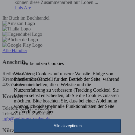
können diese Zusammenarbeit nur Loben....
Luis Are
Ihr Buch im Buchhandel
Alle Händler
Anschrift
Wir benutzen Cookies
Wir nutzen Cookies auf unserer Website. Einige von
Rediroma-Verlag
ihnen sind essenziell für den Betrieb der Seite, während
Kremenholler Str. 53
andere uns helfen, diese Website und die
42857 Remscheid
Nutzererfahrung zu verbessern (Tracking Cookies). Sie
können selbst entscheiden, ob Sie die Cookies zulassen
Kontakt
möchten. Bitte beachten Sie, dass bei einer Ablehnung
womöglich nicht mehr alle Funktionalitäten der Seite
Telefon: 02191 / 5923585
zur Verfügung stehen.
Telefax: 02191 / 5923586
info@rediroma-verlag.de
Alle akzeptieren
Nützliche Infos