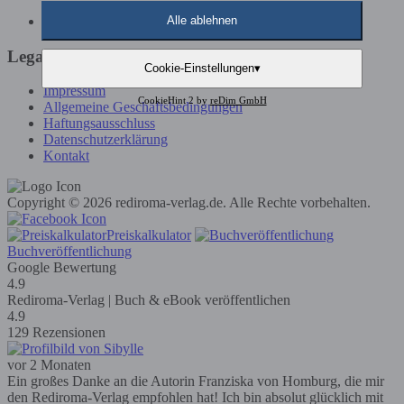
Günstige Buchveröffentlichung
Alle ablehnen
Legals
Cookie-Einstellungen
▾
Impressum
CookieHint 2 by
reDim GmbH
Allgemeine Geschäftsbedingungen
Haftungsausschluss
Datenschutzerklärung
Kontakt
Copyright © 2026 rediroma-verlag.de. Alle Rechte vorbehalten.
Preiskalkulator
Buchveröffentlichung
Google Bewertung
4.9
Rediroma-Verlag | Buch & eBook veröffentlichen
4.9
129 Rezensionen
vor 2 Monaten
Ein großes Danke an die Autorin Franziska von Homburg, die mir
den Rediroma-Verlag empfohlen hat! Ich bin absolut glücklich mit