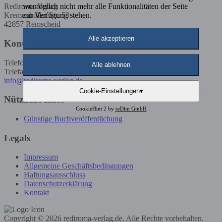
womöglich nicht mehr alle Funktionalitäten der Seite
Rediroma-Verlag
zur Verfügung stehen.
Kremenholler Str. 53
42857 Remscheid
Alle akzeptieren
Kontakt
Telefon: 02191 / 5923585
Alle ablehnen
Telefax: 02191 / 5923586
info@rediroma-verlag.de
Cookie-Einstellungen
▾
Nützliche Infos
CookieHint 2 by
reDim GmbH
Günstige Buchveröffentlichung
Legals
Impressum
Allgemeine Geschäftsbedingungen
Haftungsausschluss
Datenschutzerklärung
Kontakt
Copyright © 2026 rediroma-verlag.de. Alle Rechte vorbehalten.