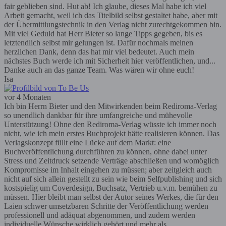
fair geblieben sind. Hut ab! Ich glaube, dieses Mal habe ich viel
Arbeit gemacht, weil ich das Titelbild selbst gestaltet habe, aber mit
der Übermittlungstechnik in den Verlag nicht zurechtgekommen bin.
Mit viel Geduld hat Herr Bieter so lange Tipps gegeben, bis es
letztendlich selbst mir gelungen ist. Dafür nochmals meinen
herzlichen Dank, denn das hat mir viel bedeutet. Auch mein
nächstes Buch werde ich mit Sicherheit hier veröffentlichen, und...
Danke auch an das ganze Team. Was wären wir ohne euch!
Isa
vor 4 Monaten
Ich bin Herrn Bieter und den Mitwirkenden beim Rediroma-Verlag
so unendlich dankbar für ihre umfangreiche und mühevolle
Unterstützung! Ohne den Rediroma-Verlag wüsste ich immer noch
nicht, wie ich mein erstes Buchprojekt hätte realisieren können. Das
Verlagskonzept füllt eine Lücke auf dem Markt: eine
Buchveröffentlichung durchführen zu können, ohne dabei unter
Stress und Zeitdruck setzende Verträge abschließen und womöglich
Kompromisse im Inhalt eingehen zu müssen; aber zeitgleich auch
nicht auf sich allein gestellt zu sein wie beim Selfpublishing und sich
kostspielig um Coverdesign, Buchsatz, Vertrieb u.v.m. bemühen zu
müssen. Hier bleibt man selbst der Autor seines Werkes, die für den
Laien schwer umsetzbaren Schritte der Veröffentlichung werden
professionell und adäquat abgenommen, und zudem werden
individuelle Wünsche wirklich gehört und mehr als