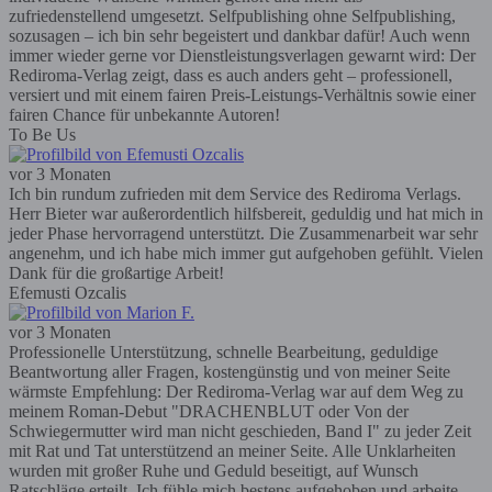
zufriedenstellend umgesetzt. Selfpublishing ohne Selfpublishing,
sozusagen – ich bin sehr begeistert und dankbar dafür! Auch wenn
immer wieder gerne vor Dienstleistungsverlagen gewarnt wird: Der
Rediroma-Verlag zeigt, dass es auch anders geht – professionell,
versiert und mit einem fairen Preis-Leistungs-Verhältnis sowie einer
fairen Chance für unbekannte Autoren!
To Be Us
vor 3 Monaten
Ich bin rundum zufrieden mit dem Service des Rediroma Verlags.
Herr Bieter war außerordentlich hilfsbereit, geduldig und hat mich in
jeder Phase hervorragend unterstützt. Die Zusammenarbeit war sehr
angenehm, und ich habe mich immer gut aufgehoben gefühlt. Vielen
Dank für die großartige Arbeit!
Efemusti Ozcalis
vor 3 Monaten
Professionelle Unterstützung, schnelle Bearbeitung, geduldige
Beantwortung aller Fragen, kostengünstig und von meiner Seite
wärmste Empfehlung: Der Rediroma-Verlag war auf dem Weg zu
meinem Roman-Debut "DRACHENBLUT oder Von der
Schwiegermutter wird man nicht geschieden, Band I" zu jeder Zeit
mit Rat und Tat unterstützend an meiner Seite. Alle Unklarheiten
wurden mit großer Ruhe und Geduld beseitigt, auf Wunsch
Ratschläge erteilt. Ich fühle mich bestens aufgehoben und arbeite