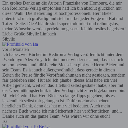
Ein großes Danke an die Autorin Franziska von Homburg, die mir
den Rediroma-Verlag empfohlen hat! Ich bin absolut glücklich mit
dieser Wahl. Die Betreuung ist hochprofessionell. Herr Bieter
unterstützt mich großartig und steht mir bei jeder Frage mit Rat und
Tat zur Seite. Die Abläufe sind superstrukturiert und reibungslos,
meine Wünsche werden perfekt umgesetzt. Ich bin restlos begeistert!
Liebe Grüße Sibylle Limbach
Sibylle
vor 3 Monaten
Ich habe zwei Bücher im Rediroma Verlag veröffentlicht unter dem
Pseudonym Alex Frey. Ich bin immer wieder erstaunt, dass es noch
so kompetente und hilfsbereite Menschen gibt wie Herrn Bieter und
sein Team. Es ist auch außergewöhnlich, dass gerade in diesen
Zeiten die Preise für die Veröffentlichungen nicht gestiegen, sondern
fair geblieben sind. Hut ab! Ich glaube, dieses Mal habe ich viel
Arbeit gemacht, weil ich das Titelbild selbst gestaltet habe, aber mit
der Übermittlungstechnik in den Verlag nicht zurechtgekommen bin.
Mit viel Geduld hat Herr Bieter so lange Tipps gegeben, bis es
letztendlich selbst mir gelungen ist. Dafür nochmals meinen
herzlichen Dank, denn das hat mir viel bedeutet. Auch mein
nächstes Buch werde ich mit Sicherheit hier veröffentlichen, und...
Danke auch an das ganze Team. Was wären wir ohne euch!
Isa