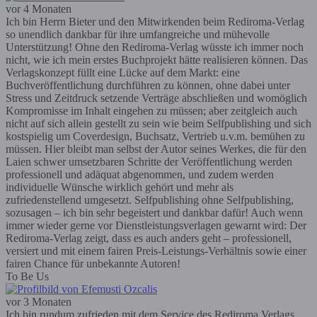
vor 4 Monaten
Ich bin Herrn Bieter und den Mitwirkenden beim Rediroma-Verlag
so unendlich dankbar für ihre umfangreiche und mühevolle
Unterstützung! Ohne den Rediroma-Verlag wüsste ich immer noch
nicht, wie ich mein erstes Buchprojekt hätte realisieren können. Das
Verlagskonzept füllt eine Lücke auf dem Markt: eine
Buchveröffentlichung durchführen zu können, ohne dabei unter
Stress und Zeitdruck setzende Verträge abschließen und womöglich
Kompromisse im Inhalt eingehen zu müssen; aber zeitgleich auch
nicht auf sich allein gestellt zu sein wie beim Selfpublishing und sich
kostspielig um Coverdesign, Buchsatz, Vertrieb u.v.m. bemühen zu
müssen. Hier bleibt man selbst der Autor seines Werkes, die für den
Laien schwer umsetzbaren Schritte der Veröffentlichung werden
professionell und adäquat abgenommen, und zudem werden
individuelle Wünsche wirklich gehört und mehr als
zufriedenstellend umgesetzt. Selfpublishing ohne Selfpublishing,
sozusagen – ich bin sehr begeistert und dankbar dafür! Auch wenn
immer wieder gerne vor Dienstleistungsverlagen gewarnt wird: Der
Rediroma-Verlag zeigt, dass es auch anders geht – professionell,
versiert und mit einem fairen Preis-Leistungs-Verhältnis sowie einer
fairen Chance für unbekannte Autoren!
To Be Us
vor 3 Monaten
Ich bin rundum zufrieden mit dem Service des Rediroma Verlags.