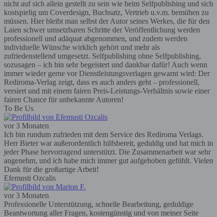
nicht auf sich allein gestellt zu sein wie beim Selfpublishing und sich
kostspielig um Coverdesign, Buchsatz, Vertrieb u.v.m. bemühen zu
müssen. Hier bleibt man selbst der Autor seines Werkes, die für den
Laien schwer umsetzbaren Schritte der Veröffentlichung werden
professionell und adäquat abgenommen, und zudem werden
individuelle Wünsche wirklich gehört und mehr als
zufriedenstellend umgesetzt. Selfpublishing ohne Selfpublishing,
sozusagen – ich bin sehr begeistert und dankbar dafür! Auch wenn
immer wieder gerne vor Dienstleistungsverlagen gewarnt wird: Der
Rediroma-Verlag zeigt, dass es auch anders geht – professionell,
versiert und mit einem fairen Preis-Leistungs-Verhältnis sowie einer
fairen Chance für unbekannte Autoren!
To Be Us
vor 3 Monaten
Ich bin rundum zufrieden mit dem Service des Rediroma Verlags.
Herr Bieter war außerordentlich hilfsbereit, geduldig und hat mich in
jeder Phase hervorragend unterstützt. Die Zusammenarbeit war sehr
angenehm, und ich habe mich immer gut aufgehoben gefühlt. Vielen
Dank für die großartige Arbeit!
Efemusti Ozcalis
vor 3 Monaten
Professionelle Unterstützung, schnelle Bearbeitung, geduldige
Beantwortung aller Fragen, kostengünstig und von meiner Seite