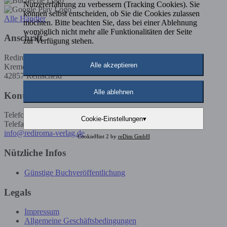
Nutzererfahrung zu verbessern (Tracking Cookies). Sie
können selbst entscheiden, ob Sie die Cookies zulassen
Alle Händler
möchten. Bitte beachten Sie, dass bei einer Ablehnung
womöglich nicht mehr alle Funktionalitäten der Seite
Anschrift
zur Verfügung stehen.
Rediroma-Verlag
Alle akzeptieren
Kremenholler Str. 53
42857 Remscheid
Alle ablehnen
Kontakt
Telefon: 02191 / 5923585
Cookie-Einstellungen
▾
Telefax: 02191 / 5923586
info@rediroma-verlag.de
CookieHint 2 by
reDim GmbH
Nützliche Infos
Günstige Buchveröffentlichung
Legals
Impressum
Allgemeine Geschäftsbedingungen