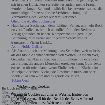
verlaufen. Herr Bieter war sehr hilfsbereit und geduldig, hat
mir in allen Hinsichten zur Seite gestanden, meine Fragen
wurden in kurzer Zeit und ausführlich beantwortet, sodass die
notwendigen Prozesse für die Veröffentlichung und
Vermarktung des Buches leicht zu verstehen...
Gheorghe Adalbert Schneider
Nach langer Suche nach dem richtigen Verlag, um mein Buch
zu veröffentlichen, bin ich unendlich froh, den Rediroma-
Verlag gefunden zu haben. Kompetente und geduldige
Betreuung, faire Preise und in jedem Schritt absolut
transparent. Vielen Dank!...
Astrid Nolde-Gallasch
Als Autor bin ich der Meinung, dass Schreiben weit mehr ist
als das bloße Aneinanderreihen von Worten. Es ist ein Weg,
Gedanken sichtbar zu machen und Emotionen in eine Form
zu bringen, die andere Menschen erreichen kann. Gute Texte
entstehen für mich dann, wenn Ehrlichkeit und Klarheit im
Mittelpunkt stehen. Nicht jede Geschichte muss laut oder
spektakulär sein – oft sind es gerade die leisen,...
Tobias Graf
Wir benutzen Cookies
Ihr Buch im Buchhandel
Wir nutzen Cookies auf unserer Website. Einige von
ihnen sind essenziell für den Betrieb der Seite, während
andere uns helfen, diese Website und die