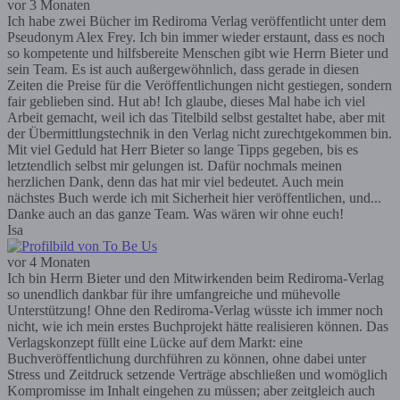
vor 3 Monaten
Ich habe zwei Bücher im Rediroma Verlag veröffentlicht unter dem
Pseudonym Alex Frey. Ich bin immer wieder erstaunt, dass es noch
so kompetente und hilfsbereite Menschen gibt wie Herrn Bieter und
sein Team. Es ist auch außergewöhnlich, dass gerade in diesen
Zeiten die Preise für die Veröffentlichungen nicht gestiegen, sondern
fair geblieben sind. Hut ab! Ich glaube, dieses Mal habe ich viel
Arbeit gemacht, weil ich das Titelbild selbst gestaltet habe, aber mit
der Übermittlungstechnik in den Verlag nicht zurechtgekommen bin.
Mit viel Geduld hat Herr Bieter so lange Tipps gegeben, bis es
letztendlich selbst mir gelungen ist. Dafür nochmals meinen
herzlichen Dank, denn das hat mir viel bedeutet. Auch mein
nächstes Buch werde ich mit Sicherheit hier veröffentlichen, und...
Danke auch an das ganze Team. Was wären wir ohne euch!
Isa
vor 4 Monaten
Ich bin Herrn Bieter und den Mitwirkenden beim Rediroma-Verlag
so unendlich dankbar für ihre umfangreiche und mühevolle
Unterstützung! Ohne den Rediroma-Verlag wüsste ich immer noch
nicht, wie ich mein erstes Buchprojekt hätte realisieren können. Das
Verlagskonzept füllt eine Lücke auf dem Markt: eine
Buchveröffentlichung durchführen zu können, ohne dabei unter
Stress und Zeitdruck setzende Verträge abschließen und womöglich
Kompromisse im Inhalt eingehen zu müssen; aber zeitgleich auch