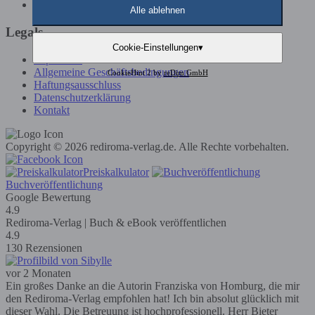
Günstige Buchveröffentlichung
Alle ablehnen
Legals
Cookie-Einstellungen
▾
Impressum
Allgemeine Geschäftsbedingungen
CookieHint 2 by
reDim GmbH
Haftungsausschluss
Datenschutzerklärung
Kontakt
Copyright © 2026 rediroma-verlag.de. Alle Rechte vorbehalten.
Preiskalkulator
Buchveröffentlichung
Google Bewertung
4.9
Rediroma-Verlag | Buch & eBook veröffentlichen
4.9
130 Rezensionen
vor 2 Monaten
Ein großes Danke an die Autorin Franziska von Homburg, die mir
den Rediroma-Verlag empfohlen hat! Ich bin absolut glücklich mit
dieser Wahl. Die Betreuung ist hochprofessionell. Herr Bieter