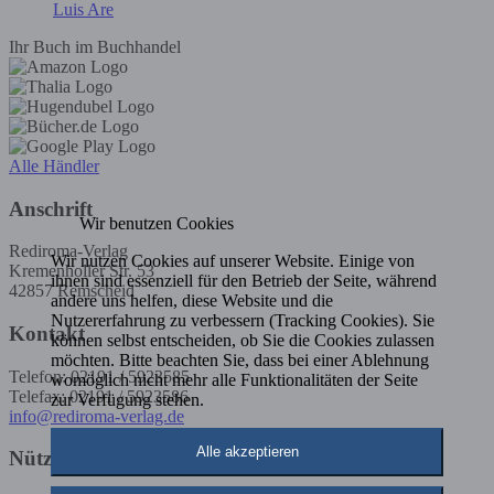
Luis Are
Ihr Buch im Buchhandel
Alle Händler
Anschrift
Wir benutzen Cookies
Rediroma-Verlag
Wir nutzen Cookies auf unserer Website. Einige von
Kremenholler Str. 53
ihnen sind essenziell für den Betrieb der Seite, während
42857 Remscheid
andere uns helfen, diese Website und die
Nutzererfahrung zu verbessern (Tracking Cookies). Sie
Kontakt
können selbst entscheiden, ob Sie die Cookies zulassen
möchten. Bitte beachten Sie, dass bei einer Ablehnung
Telefon: 02191 / 5923585
womöglich nicht mehr alle Funktionalitäten der Seite
Telefax: 02191 / 5923586
zur Verfügung stehen.
info@rediroma-verlag.de
Alle akzeptieren
Nützliche Infos