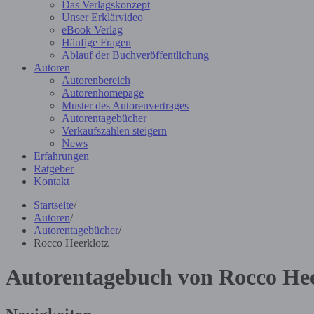
Das Verlagskonzept
Unser Erklärvideo
eBook Verlag
Häufige Fragen
Ablauf der Buchveröffentlichung
Autoren
Autorenbereich
Autorenhomepage
Muster des Autorenvertrages
Autorentagebücher
Verkaufszahlen steigern
News
Erfahrungen
Ratgeber
Kontakt
Startseite
/
Autoren
/
Autorentagebücher
/
Rocco Heerklotz
Autorentagebuch von Rocco Hee