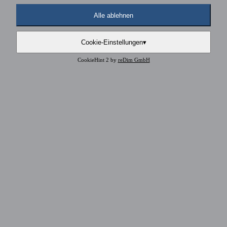
Alle ablehnen
Cookie-Einstellungen
▾
CookieHint 2 by
reDim GmbH