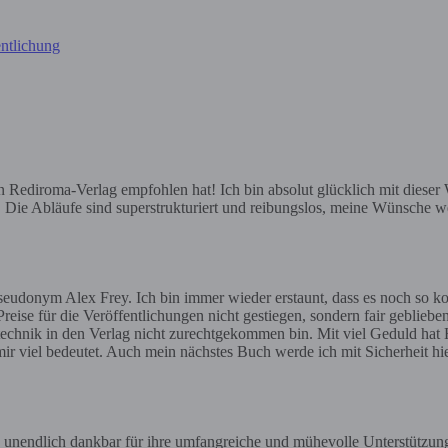
ntlichung
ediroma-Verlag empfohlen hat! Ich bin absolut glücklich mit dieser Wa
e. Die Abläufe sind superstrukturiert und reibungslos, meine Wünsche we
eudonym Alex Frey. Ich bin immer wieder erstaunt, dass es noch so ko
reise für die Veröffentlichungen nicht gestiegen, sondern fair geblieben
gstechnik in den Verlag nicht zurechtgekommen bin. Mit viel Geduld hat H
ir viel bedeutet. Auch mein nächstes Buch werde ich mit Sicherheit h
 unendlich dankbar für ihre umfangreiche und mühevolle Unterstützun