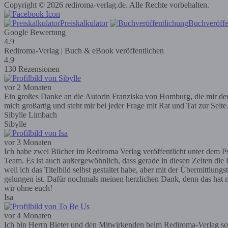
Copyright © 2026 rediroma-verlag.de. Alle Rechte vorbehalten.
Preiskalkulator
Buchveröffe
Google Bewertung
4.9
Rediroma-Verlag | Buch & eBook veröffentlichen
4.9
130 Rezensionen
vor 2 Monaten
Ein großes Danke an die Autorin Franziska von Homburg, die mir den R
mich großartig und steht mir bei jeder Frage mit Rat und Tat zur Seit
Sibylle Limbach
Sibylle
vor 3 Monaten
Ich habe zwei Bücher im Rediroma Verlag veröffentlicht unter dem Ps
Team. Es ist auch außergewöhnlich, dass gerade in diesen Zeiten die P
weil ich das Titelbild selbst gestaltet habe, aber mit der Übermittlun
gelungen ist. Dafür nochmals meinen herzlichen Dank, denn das hat m
wir ohne euch!
Isa
vor 4 Monaten
Ich bin Herrn Bieter und den Mitwirkenden beim Rediroma-Verlag so