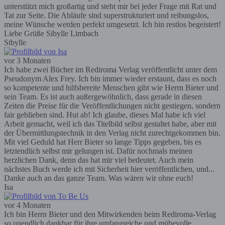
unterstützt mich großartig und steht mir bei jeder Frage mit Rat und
Tat zur Seite. Die Abläufe sind superstrukturiert und reibungslos,
meine Wünsche werden perfekt umgesetzt. Ich bin restlos begeistert!
Liebe Grüße Sibylle Limbach
Sibylle
vor 3 Monaten
Ich habe zwei Bücher im Rediroma Verlag veröffentlicht unter dem
Pseudonym Alex Frey. Ich bin immer wieder erstaunt, dass es noch
so kompetente und hilfsbereite Menschen gibt wie Herrn Bieter und
sein Team. Es ist auch außergewöhnlich, dass gerade in diesen
Zeiten die Preise für die Veröffentlichungen nicht gestiegen, sondern
fair geblieben sind. Hut ab! Ich glaube, dieses Mal habe ich viel
Arbeit gemacht, weil ich das Titelbild selbst gestaltet habe, aber mit
der Übermittlungstechnik in den Verlag nicht zurechtgekommen bin.
Mit viel Geduld hat Herr Bieter so lange Tipps gegeben, bis es
letztendlich selbst mir gelungen ist. Dafür nochmals meinen
herzlichen Dank, denn das hat mir viel bedeutet. Auch mein
nächstes Buch werde ich mit Sicherheit hier veröffentlichen, und...
Danke auch an das ganze Team. Was wären wir ohne euch!
Isa
vor 4 Monaten
Ich bin Herrn Bieter und den Mitwirkenden beim Rediroma-Verlag
so unendlich dankbar für ihre umfangreiche und mühevolle