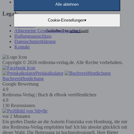
Günstige Buchveröffentlichung
Alle ablehnen
Legals
Cookie-Einstellungen
▾
Impressum
Allgemeine Geschäftsbedingungen
CookieHint 2 by
reDim GmbH
Haftungsausschluss
Datenschutzerklärung
Kontakt
Copyright © 2026 rediroma-verlag.de. Alle Rechte vorbehalten.
Preiskalkulator
Buchveröffentlichung
Google Bewertung
4.9
Rediroma-Verlag | Buch & eBook veröffentlichen
4.9
130 Rezensionen
vor 2 Monaten
Ein großes Danke an die Autorin Franziska von Homburg, die mir
den Rediroma-Verlag empfohlen hat! Ich bin absolut glücklich mit
dieser Wahl. Die Betreuung ist hochprofessionell. Herr Bieter