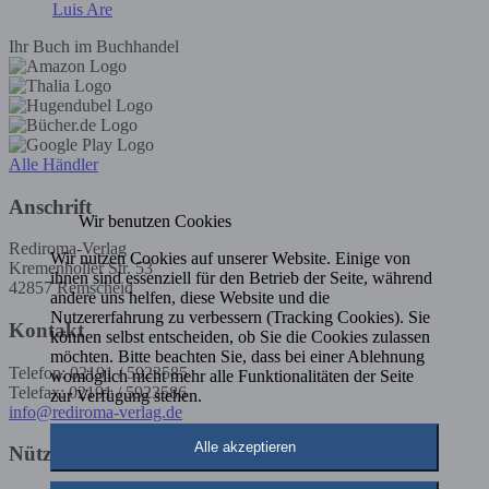
Luis Are
Ihr Buch im Buchhandel
Alle Händler
Anschrift
Wir benutzen Cookies
Rediroma-Verlag
Wir nutzen Cookies auf unserer Website. Einige von
Kremenholler Str. 53
ihnen sind essenziell für den Betrieb der Seite, während
42857 Remscheid
andere uns helfen, diese Website und die
Nutzererfahrung zu verbessern (Tracking Cookies). Sie
Kontakt
können selbst entscheiden, ob Sie die Cookies zulassen
möchten. Bitte beachten Sie, dass bei einer Ablehnung
Telefon: 02191 / 5923585
womöglich nicht mehr alle Funktionalitäten der Seite
Telefax: 02191 / 5923586
zur Verfügung stehen.
info@rediroma-verlag.de
Alle akzeptieren
Nützliche Infos