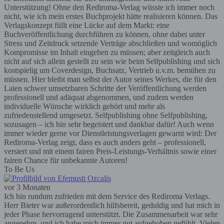
Unterstützung! Ohne den Rediroma-Verlag wüsste ich immer noch
nicht, wie ich mein erstes Buchprojekt hätte realisieren können. Das
Verlagskonzept füllt eine Lücke auf dem Markt: eine
Buchveröffentlichung durchführen zu können, ohne dabei unter
Stress und Zeitdruck setzende Verträge abschließen und womöglich
Kompromisse im Inhalt eingehen zu müssen; aber zeitgleich auch
nicht auf sich allein gestellt zu sein wie beim Selfpublishing und sich
kostspielig um Coverdesign, Buchsatz, Vertrieb u.v.m. bemühen zu
müssen. Hier bleibt man selbst der Autor seines Werkes, die für den
Laien schwer umsetzbaren Schritte der Veröffentlichung werden
professionell und adäquat abgenommen, und zudem werden
individuelle Wünsche wirklich gehört und mehr als
zufriedenstellend umgesetzt. Selfpublishing ohne Selfpublishing,
sozusagen – ich bin sehr begeistert und dankbar dafür! Auch wenn
immer wieder gerne vor Dienstleistungsverlagen gewarnt wird: Der
Rediroma-Verlag zeigt, dass es auch anders geht – professionell,
versiert und mit einem fairen Preis-Leistungs-Verhältnis sowie einer
fairen Chance für unbekannte Autoren!
To Be Us
vor 3 Monaten
Ich bin rundum zufrieden mit dem Service des Rediroma Verlags.
Herr Bieter war außerordentlich hilfsbereit, geduldig und hat mich in
jeder Phase hervorragend unterstützt. Die Zusammenarbeit war sehr
angenehm, und ich habe mich immer gut aufgehoben gefühlt. Vielen