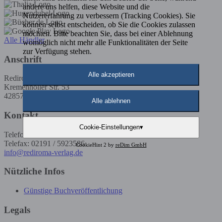
andere uns helfen, diese Website und die
Nutzererfahrung zu verbessern (Tracking Cookies). Sie
können selbst entscheiden, ob Sie die Cookies zulassen
möchten. Bitte beachten Sie, dass bei einer Ablehnung
Alle Händler
womöglich nicht mehr alle Funktionalitäten der Seite
zur Verfügung stehen.
Anschrift
Alle akzeptieren
Rediroma-Verlag
Kremenholler Str. 53
42857 Remscheid
Alle ablehnen
Kontakt
Cookie-Einstellungen
▾
Telefon: 02191 / 5923585
Telefax: 02191 / 5923586
CookieHint 2 by
reDim GmbH
info@rediroma-verlag.de
Nützliche Infos
Günstige Buchveröffentlichung
Legals