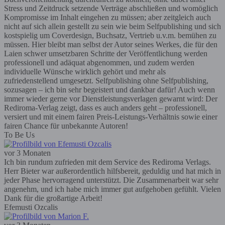
Stress und Zeitdruck setzende Verträge abschließen und womöglich
Kompromisse im Inhalt eingehen zu müssen; aber zeitgleich auch
nicht auf sich allein gestellt zu sein wie beim Selfpublishing und sich
kostspielig um Coverdesign, Buchsatz, Vertrieb u.v.m. bemühen zu
müssen. Hier bleibt man selbst der Autor seines Werkes, die für den
Laien schwer umsetzbaren Schritte der Veröffentlichung werden
professionell und adäquat abgenommen, und zudem werden
individuelle Wünsche wirklich gehört und mehr als
zufriedenstellend umgesetzt. Selfpublishing ohne Selfpublishing,
sozusagen – ich bin sehr begeistert und dankbar dafür! Auch wenn
immer wieder gerne vor Dienstleistungsverlagen gewarnt wird: Der
Rediroma-Verlag zeigt, dass es auch anders geht – professionell,
versiert und mit einem fairen Preis-Leistungs-Verhältnis sowie einer
fairen Chance für unbekannte Autoren!
To Be Us
vor 3 Monaten
Ich bin rundum zufrieden mit dem Service des Rediroma Verlags.
Herr Bieter war außerordentlich hilfsbereit, geduldig und hat mich in
jeder Phase hervorragend unterstützt. Die Zusammenarbeit war sehr
angenehm, und ich habe mich immer gut aufgehoben gefühlt. Vielen
Dank für die großartige Arbeit!
Efemusti Ozcalis