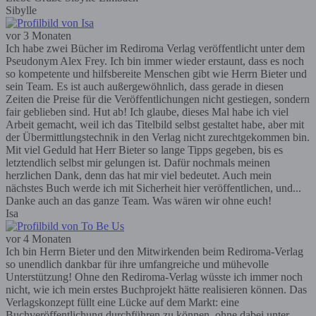
Sibylle
vor 3 Monaten
Ich habe zwei Bücher im Rediroma Verlag veröffentlicht unter dem
Pseudonym Alex Frey. Ich bin immer wieder erstaunt, dass es noch
so kompetente und hilfsbereite Menschen gibt wie Herrn Bieter und
sein Team. Es ist auch außergewöhnlich, dass gerade in diesen
Zeiten die Preise für die Veröffentlichungen nicht gestiegen, sondern
fair geblieben sind. Hut ab! Ich glaube, dieses Mal habe ich viel
Arbeit gemacht, weil ich das Titelbild selbst gestaltet habe, aber mit
der Übermittlungstechnik in den Verlag nicht zurechtgekommen bin.
Mit viel Geduld hat Herr Bieter so lange Tipps gegeben, bis es
letztendlich selbst mir gelungen ist. Dafür nochmals meinen
herzlichen Dank, denn das hat mir viel bedeutet. Auch mein
nächstes Buch werde ich mit Sicherheit hier veröffentlichen, und...
Danke auch an das ganze Team. Was wären wir ohne euch!
Isa
vor 4 Monaten
Ich bin Herrn Bieter und den Mitwirkenden beim Rediroma-Verlag
so unendlich dankbar für ihre umfangreiche und mühevolle
Unterstützung! Ohne den Rediroma-Verlag wüsste ich immer noch
nicht, wie ich mein erstes Buchprojekt hätte realisieren können. Das
Verlagskonzept füllt eine Lücke auf dem Markt: eine
Buchveröffentlichung durchführen zu können, ohne dabei unter