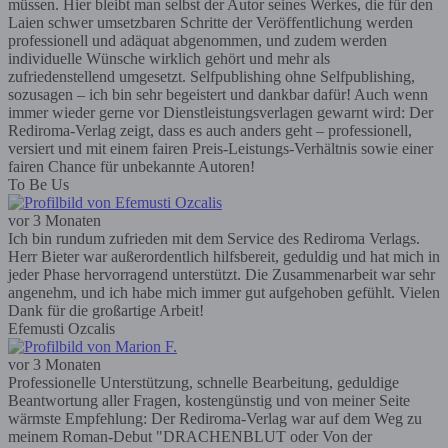
müssen. Hier bleibt man selbst der Autor seines Werkes, die für den
Laien schwer umsetzbaren Schritte der Veröffentlichung werden
professionell und adäquat abgenommen, und zudem werden
individuelle Wünsche wirklich gehört und mehr als
zufriedenstellend umgesetzt. Selfpublishing ohne Selfpublishing,
sozusagen – ich bin sehr begeistert und dankbar dafür! Auch wenn
immer wieder gerne vor Dienstleistungsverlagen gewarnt wird: Der
Rediroma-Verlag zeigt, dass es auch anders geht – professionell,
versiert und mit einem fairen Preis-Leistungs-Verhältnis sowie einer
fairen Chance für unbekannte Autoren!
To Be Us
vor 3 Monaten
Ich bin rundum zufrieden mit dem Service des Rediroma Verlags.
Herr Bieter war außerordentlich hilfsbereit, geduldig und hat mich in
jeder Phase hervorragend unterstützt. Die Zusammenarbeit war sehr
angenehm, und ich habe mich immer gut aufgehoben gefühlt. Vielen
Dank für die großartige Arbeit!
Efemusti Ozcalis
vor 3 Monaten
Professionelle Unterstützung, schnelle Bearbeitung, geduldige
Beantwortung aller Fragen, kostengünstig und von meiner Seite
wärmste Empfehlung: Der Rediroma-Verlag war auf dem Weg zu
meinem Roman-Debut "DRACHENBLUT oder Von der