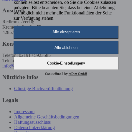
können selbst entscheiden, ob Sie die Cookies zulassen
möchten. Bitte beachten Sie, dass bei einer Ablehnung
Anschrift
womöglich nicht mehr alle Funktionalitäten der Seite
zur Verfügung stehen.
Rediroma-Verlag
Kremenholler Str. 53
Alle akzeptieren
42857 Remscheid
Kontakt
Alle ablehnen
Telefon: 02191 / 5923585
Telefax: 02191 / 5923586
Cookie-Einstellungen
▾
info@rediroma-verlag.de
CookieHint 2 by
reDim GmbH
Nützliche Infos
Günstige Buchveröffentlichung
Legals
Impressum
Allgemeine Geschäftsbedingungen
Haftungsausschluss
Datenschutzerklärung