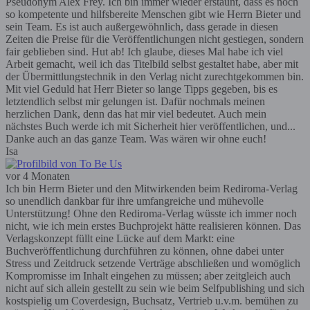
Pseudonym Alex Frey. Ich bin immer wieder erstaunt, dass es noch
so kompetente und hilfsbereite Menschen gibt wie Herrn Bieter und
sein Team. Es ist auch außergewöhnlich, dass gerade in diesen
Zeiten die Preise für die Veröffentlichungen nicht gestiegen, sondern
fair geblieben sind. Hut ab! Ich glaube, dieses Mal habe ich viel
Arbeit gemacht, weil ich das Titelbild selbst gestaltet habe, aber mit
der Übermittlungstechnik in den Verlag nicht zurechtgekommen bin.
Mit viel Geduld hat Herr Bieter so lange Tipps gegeben, bis es
letztendlich selbst mir gelungen ist. Dafür nochmals meinen
herzlichen Dank, denn das hat mir viel bedeutet. Auch mein
nächstes Buch werde ich mit Sicherheit hier veröffentlichen, und...
Danke auch an das ganze Team. Was wären wir ohne euch!
Isa
vor 4 Monaten
Ich bin Herrn Bieter und den Mitwirkenden beim Rediroma-Verlag
so unendlich dankbar für ihre umfangreiche und mühevolle
Unterstützung! Ohne den Rediroma-Verlag wüsste ich immer noch
nicht, wie ich mein erstes Buchprojekt hätte realisieren können. Das
Verlagskonzept füllt eine Lücke auf dem Markt: eine
Buchveröffentlichung durchführen zu können, ohne dabei unter
Stress und Zeitdruck setzende Verträge abschließen und womöglich
Kompromisse im Inhalt eingehen zu müssen; aber zeitgleich auch
nicht auf sich allein gestellt zu sein wie beim Selfpublishing und sich
kostspielig um Coverdesign, Buchsatz, Vertrieb u.v.m. bemühen zu