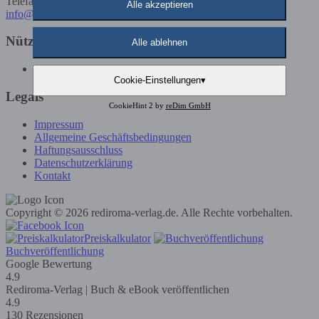
Telefax: 02191 / 5923586
Alle akzeptieren
info@rediroma-verlag.de
Nützliche Infos
Alle ablehnen
Günstige Buchveröffentlichung
Cookie-Einstellungen
▾
Legals
CookieHint 2 by
reDim GmbH
Impressum
Allgemeine Geschäftsbedingungen
Haftungsausschluss
Datenschutzerklärung
Kontakt
Copyright © 2026 rediroma-verlag.de. Alle Rechte vorbehalten.
Preiskalkulator
Buchveröffentlichung
Google Bewertung
4.9
Rediroma-Verlag | Buch & eBook veröffentlichen
4.9
130 Rezensionen