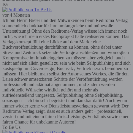
Isa
vor 4 Monaten
Ich bin Herrn Bieter und den Mitwirkenden beim Rediroma-Verlag
so unendlich dankbar für ihre umfangreiche und mühevolle
Unterstützung! Ohne den Rediroma-Verlag wüsste ich immer noch
nicht, wie ich mein erstes Buchprojekt hätte realisieren können. Das
Verlagskonzept füllt eine Lücke auf dem Markt: eine
Buchveröffentlichung durchführen zu können, ohne dabei unter
Stress und Zeitdruck setzende Verträge abschließen und womöglich
Kompromisse im Inhalt eingehen zu müssen; aber zeitgleich auch
nicht auf sich allein gestellt zu sein wie beim Selfpublishing und sich
kostspielig um Coverdesign, Buchsatz, Vertrieb u.v.m. bemühen zu
müssen. Hier bleibt man selbst der Autor seines Werkes, die für den
Laien schwer umsetzbaren Schritte der Veröffentlichung werden
professionell und adäquat abgenommen, und zudem werden
individuelle Wünsche wirklich gehört und mehr als
zufriedenstellend umgesetzt. Selfpublishing ohne Selfpublishing,
sozusagen – ich bin sehr begeistert und dankbar dafür! Auch wenn
immer wieder gerne vor Dienstleistungsverlagen gewarnt wird: Der
Rediroma-Verlag zeigt, dass es auch anders geht – professionell,
versiert und mit einem fairen Preis-Leistungs-Verhältnis sowie einer
fairen Chance für unbekannte Autoren!
To Be Us