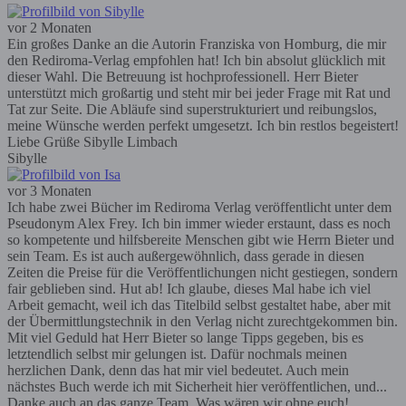
vor 2 Monaten
Ein großes Danke an die Autorin Franziska von Homburg, die mir
den Rediroma-Verlag empfohlen hat! Ich bin absolut glücklich mit
dieser Wahl. Die Betreuung ist hochprofessionell. Herr Bieter
unterstützt mich großartig und steht mir bei jeder Frage mit Rat und
Tat zur Seite. Die Abläufe sind superstrukturiert und reibungslos,
meine Wünsche werden perfekt umgesetzt. Ich bin restlos begeistert!
Liebe Grüße Sibylle Limbach
Sibylle
vor 3 Monaten
Ich habe zwei Bücher im Rediroma Verlag veröffentlicht unter dem
Pseudonym Alex Frey. Ich bin immer wieder erstaunt, dass es noch
so kompetente und hilfsbereite Menschen gibt wie Herrn Bieter und
sein Team. Es ist auch außergewöhnlich, dass gerade in diesen
Zeiten die Preise für die Veröffentlichungen nicht gestiegen, sondern
fair geblieben sind. Hut ab! Ich glaube, dieses Mal habe ich viel
Arbeit gemacht, weil ich das Titelbild selbst gestaltet habe, aber mit
der Übermittlungstechnik in den Verlag nicht zurechtgekommen bin.
Mit viel Geduld hat Herr Bieter so lange Tipps gegeben, bis es
letztendlich selbst mir gelungen ist. Dafür nochmals meinen
herzlichen Dank, denn das hat mir viel bedeutet. Auch mein
nächstes Buch werde ich mit Sicherheit hier veröffentlichen, und...
Danke auch an das ganze Team. Was wären wir ohne euch!