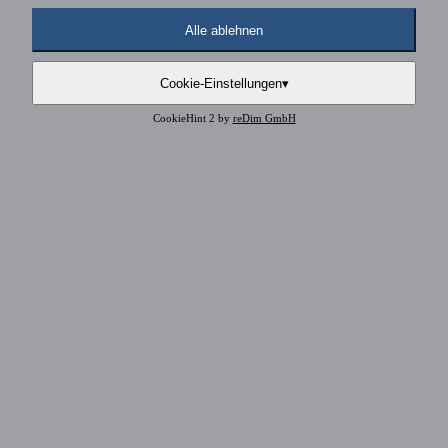
Alle ablehnen
Cookie-Einstellungen
▾
CookieHint 2 by
reDim GmbH