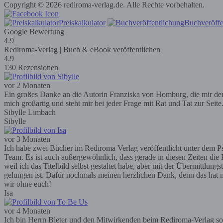
Copyright © 2026 rediroma-verlag.de. Alle Rechte vorbehalten.
Preiskalkulator
Buchveröffe
Google Bewertung
4.9
Rediroma-Verlag | Buch & eBook veröffentlichen
4.9
130 Rezensionen
vor 2 Monaten
Ein großes Danke an die Autorin Franziska von Homburg, die mir den R
mich großartig und steht mir bei jeder Frage mit Rat und Tat zur Seit
Sibylle Limbach
Sibylle
vor 3 Monaten
Ich habe zwei Bücher im Rediroma Verlag veröffentlicht unter dem Ps
Team. Es ist auch außergewöhnlich, dass gerade in diesen Zeiten die P
weil ich das Titelbild selbst gestaltet habe, aber mit der Übermittlun
gelungen ist. Dafür nochmals meinen herzlichen Dank, denn das hat m
wir ohne euch!
Isa
vor 4 Monaten
Ich bin Herrn Bieter und den Mitwirkenden beim Rediroma-Verlag so