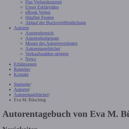
Das Verlagskonzept
Unser Erklärvideo
eBook Verlag
Häufige Fragen
Ablauf der Buchveröffentlichung
Autoren
Autorenbereich
Autorenhomepage
Muster des Autorenvertrages
Autorentagebücher
Verkaufszahlen steigern
News
Erfahrungen
Ratgeber
Kontakt
Startseite
/
Autoren
/
Autorentagebücher
/
Eva M. Büsching
Autorentagebuch von Eva M. B