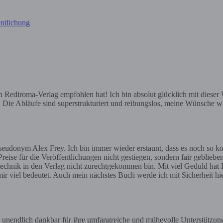
ntlichung
ediroma-Verlag empfohlen hat! Ich bin absolut glücklich mit dieser Wa
e. Die Abläufe sind superstrukturiert und reibungslos, meine Wünsche we
eudonym Alex Frey. Ich bin immer wieder erstaunt, dass es noch so ko
reise für die Veröffentlichungen nicht gestiegen, sondern fair geblieben
gstechnik in den Verlag nicht zurechtgekommen bin. Mit viel Geduld hat H
ir viel bedeutet. Auch mein nächstes Buch werde ich mit Sicherheit h
 unendlich dankbar für ihre umfangreiche und mühevolle Unterstützun