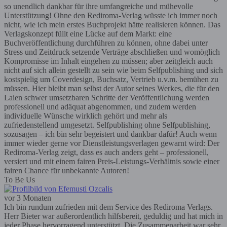
so unendlich dankbar für ihre umfangreiche und mühevolle
Unterstützung! Ohne den Rediroma-Verlag wüsste ich immer noch
nicht, wie ich mein erstes Buchprojekt hätte realisieren können. Das
Verlagskonzept füllt eine Lücke auf dem Markt: eine
Buchveröffentlichung durchführen zu können, ohne dabei unter
Stress und Zeitdruck setzende Verträge abschließen und womöglich
Kompromisse im Inhalt eingehen zu müssen; aber zeitgleich auch
nicht auf sich allein gestellt zu sein wie beim Selfpublishing und sich
kostspielig um Coverdesign, Buchsatz, Vertrieb u.v.m. bemühen zu
müssen. Hier bleibt man selbst der Autor seines Werkes, die für den
Laien schwer umsetzbaren Schritte der Veröffentlichung werden
professionell und adäquat abgenommen, und zudem werden
individuelle Wünsche wirklich gehört und mehr als
zufriedenstellend umgesetzt. Selfpublishing ohne Selfpublishing,
sozusagen – ich bin sehr begeistert und dankbar dafür! Auch wenn
immer wieder gerne vor Dienstleistungsverlagen gewarnt wird: Der
Rediroma-Verlag zeigt, dass es auch anders geht – professionell,
versiert und mit einem fairen Preis-Leistungs-Verhältnis sowie einer
fairen Chance für unbekannte Autoren!
To Be Us
vor 3 Monaten
Ich bin rundum zufrieden mit dem Service des Rediroma Verlags.
Herr Bieter war außerordentlich hilfsbereit, geduldig und hat mich in
jeder Phase hervorragend unterstützt. Die Zusammenarbeit war sehr