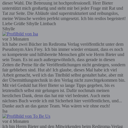
dieser Wahl. Die Betreuung ist hochprofessionell. Herr Bieter
unterstützt mich großartig und steht mir bei jeder Frage mit Rat und
Tat zur Seite. Die Abläufe sind superstrukturiert und reibungslos,
meine Wünsche werden perfekt umgesetzt. Ich bin restlos begeistert!
Liebe Grüße Sibylle Limbach
Sibylle
vor 3 Monaten
Ich habe zwei Bücher im Rediroma Verlag veröffentlicht unter dem
Pseudonym Alex Frey. Ich bin immer wieder erstaunt, dass es noch
so kompetente und hilfsbereite Menschen gibt wie Herrn Bieter und
sein Team. Es ist auch außergewöhnlich, dass gerade in diesen
Zeiten die Preise für die Veröffentlichungen nicht gestiegen, sondern
fair geblieben sind. Hut ab! Ich glaube, dieses Mal habe ich viel
Arbeit gemacht, weil ich das Titelbild selbst gestaltet habe, aber mit
der Übermittlungstechnik in den Verlag nicht zurechtgekommen bin.
Mit viel Geduld hat Herr Bieter so lange Tipps gegeben, bis es
letztendlich selbst mir gelungen ist. Dafür nochmals meinen
herzlichen Dank, denn das hat mir viel bedeutet. Auch mein
nächstes Buch werde ich mit Sicherheit hier veröffentlichen, und...
Danke auch an das ganze Team. Was wären wir ohne euch!
Isa
vor 4 Monaten
Ich bin Herrn Bieter und den Mitwirkenden beim Rediroma-Verlag