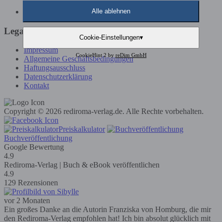
Günstige Buchveröffentlichung
Alle ablehnen
Legals
Cookie-Einstellungen
▾
Impressum
CookieHint 2 by
reDim GmbH
Allgemeine Geschäftsbedingungen
Haftungsausschluss
Datenschutzerklärung
Kontakt
Copyright © 2026 rediroma-verlag.de. Alle Rechte vorbehalten.
Preiskalkulator
Buchveröffentlichung
Google Bewertung
4.9
Rediroma-Verlag | Buch & eBook veröffentlichen
4.9
129 Rezensionen
vor 2 Monaten
Ein großes Danke an die Autorin Franziska von Homburg, die mir
den Rediroma-Verlag empfohlen hat! Ich bin absolut glücklich mit