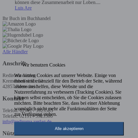
können diese Zusammenarbeit nur Loben....
Luis Are
Ihr Buch im Buchhandel
Alle Händler
Anschrift
Wir benutzen Cookies
Wir nutzen Cookies auf unserer Website. Einige von
Rediroma-Verlag
ihnen sind essenziell für den Betrieb der Seite, während
Kremenholler Str. 53
andere uns helfen, diese Website und die
42857 Remscheid
Nutzererfahrung zu verbessern (Tracking Cookies). Sie
können selbst entscheiden, ob Sie die Cookies zulassen
Kontakt
möchten. Bitte beachten Sie, dass bei einer Ablehnung
womöglich nicht mehr alle Funktionalitäten der Seite
Telefon: 02191 / 5923585
zur Verfügung stehen.
Telefax: 02191 / 5923586
info@rediroma-verlag.de
Alle akzeptieren
Nützliche Infos